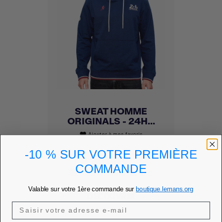
SWEAT HOMME
ORIGINALS - 24H...
Ajouter à mes favoris
favorite
-10 % SUR VOTRE PREMIÈRE
Prix
80,00 €
COMMANDE
PRIX MEMBRE
68,00 €
Valable sur votre 1ère commande sur
boutique.lemans.org
DÉCOUVRIR