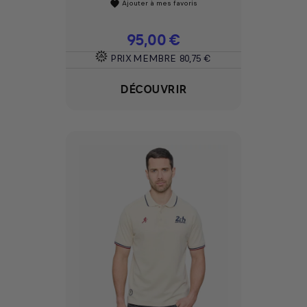
Ajouter à mes favoris
favorite
Prix
95,00 €
PRIX MEMBRE
80,75 €
DÉCOUVRIR