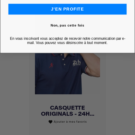
J'EN PROFITE
Non, pas cette fois
En vous inscrivant vous acceptez de recevoir notre communication par e-
mail. Vous pouvez vous désinscrire à tout moment.
CASQUETTE
ORIGINALS - 24H...
Ajouter à mes favoris
favorite