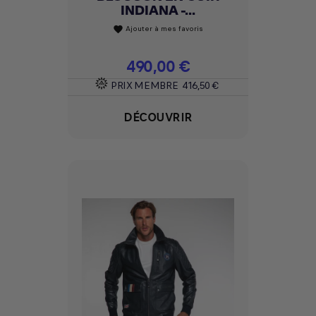
INDIANA -...
Ajouter à mes favoris
favorite
Prix
490,00 €
PRIX MEMBRE
416,50 €
DÉCOUVRIR