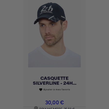
CASQUETTE
SILVERLINE - 24H...
Ajouter à mes favoris
favorite
Prix
30,00 €
PRIX MEMBRE
25,50 €