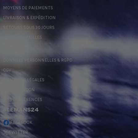
MOYENS DE PAIEMENTS
LIVRAISON & EXPÉDITION
RETOURS SOUS 30 JOURS
GUIDE DES TAILLES
LÉGALES
DONNÉES PERSONNELLES & RGPD
CGV
MENTIONS LÉGALES
CONTREFAÇON
MES PRÉFÉRENCES
#LEMANS24
FACEBOOK
TWITTER