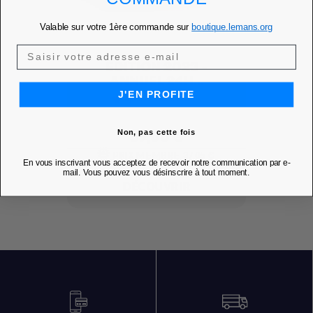
Valable sur votre 1ère commande sur
boutique.lemans.org
ÉDITION 2023 -
ANNUEL 24H...
J'EN PROFITE
Ajouter à mes favoris
favorite
Prix
39,00 €
Non, pas cette fois
PRIX MEMBRE
37,05 €
En vous inscrivant vous acceptez de recevoir notre communication par e-
mail. Vous pouvez vous désinscrire à tout moment.
DÉCOUVRIR