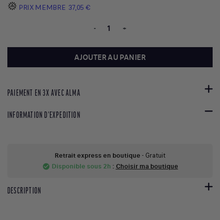
PRIX MEMBRE
37,05 €
-
+
AJOUTER AU PANIER
PAIEMENT EN 3X AVEC ALMA
INFORMATION D'EXPEDITION
Retrait express en boutique
- Gratuit
Disponible sous 2h
:
Choisir ma boutique
check_circle
DESCRIPTION