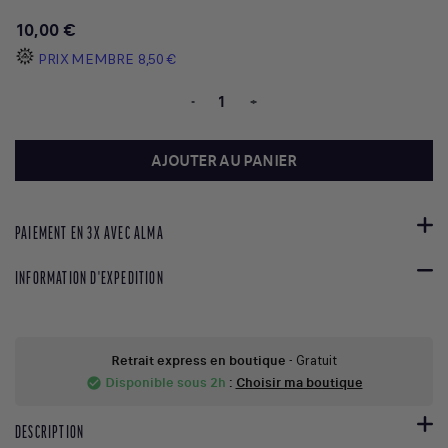
10,00 €
PRIX MEMBRE
8,50 €
-
+
AJOUTER AU PANIER
PAIEMENT EN 3X AVEC ALMA
INFORMATION D'EXPEDITION
Retrait express en boutique
- Gratuit
Disponible sous 2h
:
Choisir ma boutique
check_circle
DESCRIPTION