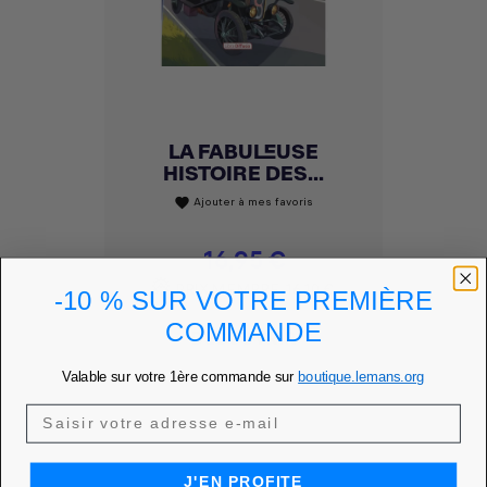
LA FABULEUSE
HISTOIRE DES...
Ajouter à mes favoris
favorite
Prix
16,95 €
PRIX MEMBRE
16,10 €
-10 % SUR VOTRE PREMIÈRE
COMMANDE
DÉCOUVRIR
Valable sur votre 1ère commande sur
boutique.lemans.org
J'EN PROFITE