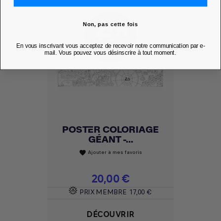
Non, pas cette fois
En vous inscrivant vous acceptez de recevoir notre communication par e-
mail. Vous pouvez vous désinscrire à tout moment.
POSTER COLORIAGE
GÉANT -...
Ajouter à mes favoris
favorite
Prix
20,00 €
PRIX MEMBRE
17,00 €
DÉCOUVRIR