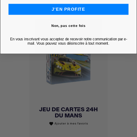
J'EN PROFITE
Non, pas cette fois
En vous inscrivant vous acceptez de recevoir notre communication par e-
mail. Vous pouvez vous désinscrire à tout moment.
JEU DE CARTES 24H
DU MANS
Ajouter à mes favoris
favorite