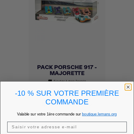
PACK PORSCHE 917 -
MAJORETTE
Ajouter à mes favoris
favorite
-10 % SUR VOTRE PREMIÈRE
Prix
30,00 €
COMMANDE
PRIX MEMBRE
25,50 €
Valable sur votre 1ère commande sur
boutique.lemans.org
DÉCOUVRIR