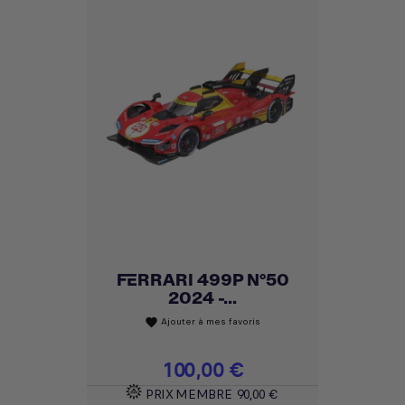
FERRARI 499P N°50
2024 -...
Ajouter à mes favoris
favorite
Prix
100,00 €
PRIX MEMBRE
90,00 €