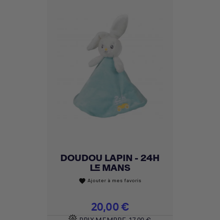
DOUDOU LAPIN - 24H
LE MANS
Ajouter à mes favoris
favorite
Prix
20,00 €
PRIX MEMBRE
17,00 €