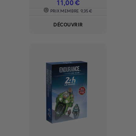
Prix
11,00 €
PRIX MEMBRE
9,35 €
DÉCOUVRIR