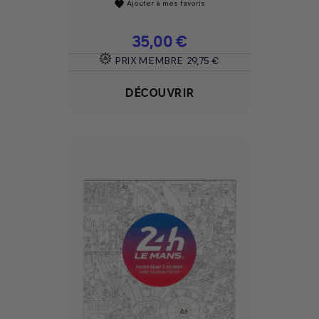
Ajouter à mes favoris
favorite
Prix
35,00 €
PRIX MEMBRE
29,75 €
DÉCOUVRIR