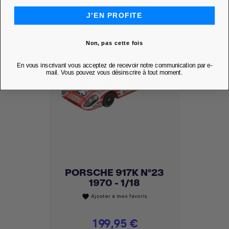
J'EN PROFITE
Non, pas cette fois
En vous inscrivant vous acceptez de recevoir notre communication par e-
mail. Vous pouvez vous désinscrire à tout moment.
PORSCHE 917K N°23
1970 - 1/18
Ajouter à mes favoris
favorite
Prix
199,95 €