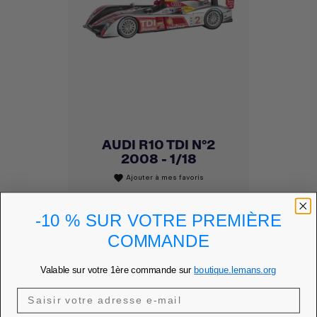
AUDI R10 TDI N°2
2008 - 1/18
Ajouter à mes favoris
favorite
Prix
199,95 €
-10 % SUR VOTRE PREMIÈRE
PRIX MEMBRE
179,96 €
COMMANDE
DÉCOUVRIR
Valable sur votre 1ère commande sur
boutique.lemans.org