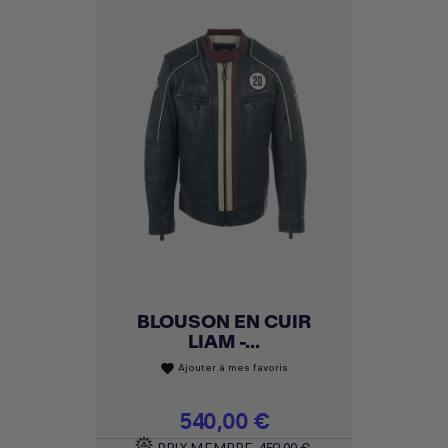
BLOUSON EN CUIR
LIAM -...
Ajouter à mes favoris
favorite
Prix
540,00 €
PRIX MEMBRE
459,00 €