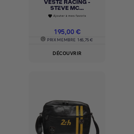
VESTE RACING -
STEVE MC...
Ajouter à mes favoris
favorite
Prix
195,00 €
PRIX MEMBRE
165,75 €
DÉCOUVRIR