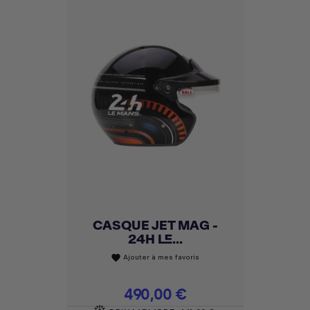
CASQUE JET MAG -
24H LE...
Ajouter à mes favoris
favorite
Prix
490,00 €