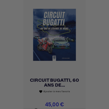
CIRCUIT BUGATTI, 60
ANS DE...
Ajouter à mes favoris
favorite
Prix
45,00 €