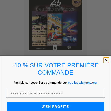
-10 % SUR VOTRE PREMIÈRE
UN SIÈCLE
COMMANDE
D’AFFICHES...
Ajouter à mes favoris
favorite
Valable sur votre 1ère commande sur
boutique.lemans.org
Prix
36,00 €
PRIX MEMBRE
34,20 €
J'EN PROFITE