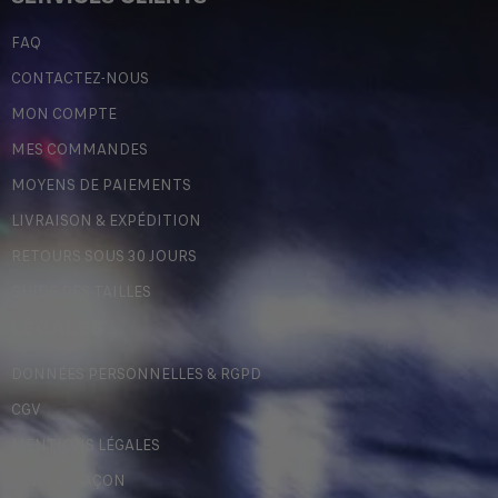
FAQ
CONTACTEZ-NOUS
MON COMPTE
MES COMMANDES
MOYENS DE PAIEMENTS
LIVRAISON & EXPÉDITION
RETOURS SOUS 30 JOURS
GUIDE DES TAILLES
LÉGALES
DONNÉES PERSONNELLES & RGPD
CGV
MENTIONS LÉGALES
CONTREFAÇON