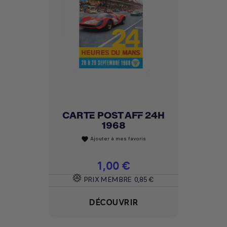
CARTE POST AFF 24H
1968
Ajouter à mes favoris
favorite
Prix
1,00 €
PRIX MEMBRE
0,85 €
DÉCOUVRIR