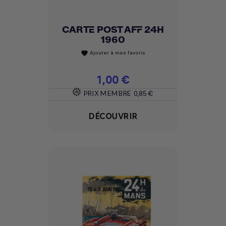
CARTE POST AFF 24H
1960
Ajouter à mes favoris
favorite
Prix
1,00 €
PRIX MEMBRE
0,85 €
DÉCOUVRIR