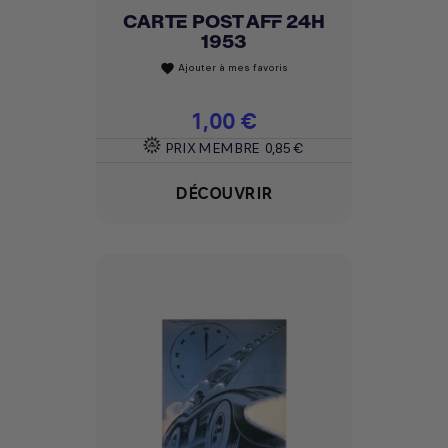
CARTE POST AFF 24H
1953
Ajouter à mes favoris
favorite
Prix
1,00 €
PRIX MEMBRE
0,85 €
DÉCOUVRIR