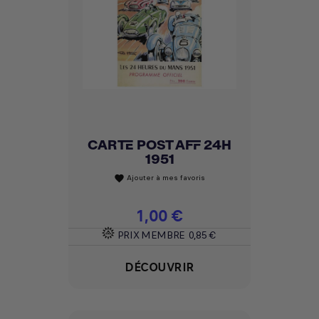
CARTE POST AFF 24H
1951
Ajouter à mes favoris
favorite
Prix
1,00 €
PRIX MEMBRE
0,85 €
DÉCOUVRIR