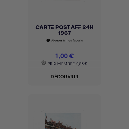
CARTE POST AFF 24H
1967
Ajouter à mes favoris
favorite
Prix
1,00 €
PRIX MEMBRE
0,85 €
DÉCOUVRIR