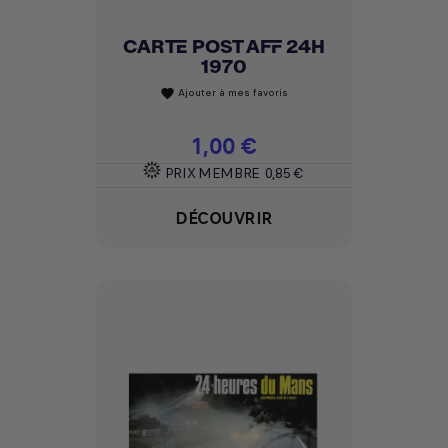
CARTE POST AFF 24H
1970
Ajouter à mes favoris
favorite
Prix
1,00 €
PRIX MEMBRE
0,85 €
DÉCOUVRIR