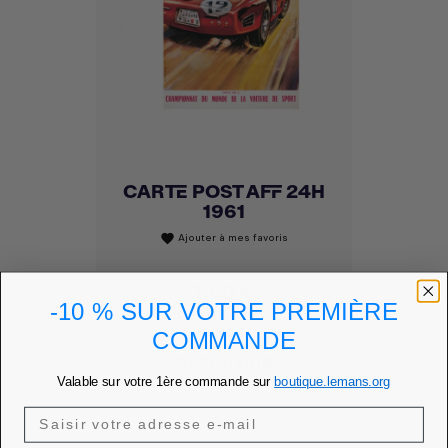
CARTE POST AFF 24H
1961
Ajouter à mes favoris
favorite
Prix
1,00 €
-10 % SUR VOTRE PREMIÈRE
PRIX MEMBRE
0,85 €
COMMANDE
DÉCOUVRIR
Valable sur votre 1ère commande sur
boutique.lemans.org