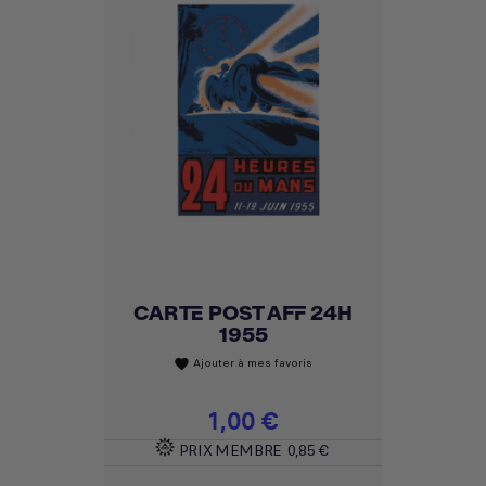
CARTE POST AFF 24H
1955
Ajouter à mes favoris
favorite
Prix
1,00 €
PRIX MEMBRE
0,85 €