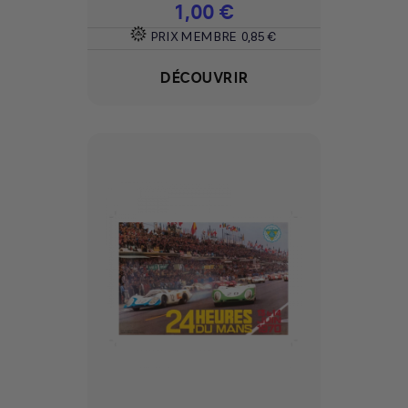
Prix
1,00 €
PRIX MEMBRE
0,85 €
DÉCOUVRIR