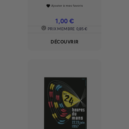
Ajouter à mes favoris
favorite
Prix
1,00 €
PRIX MEMBRE
0,85 €
DÉCOUVRIR