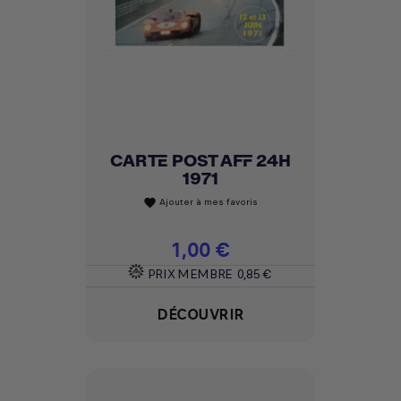
CARTE POST AFF 24H
1971
Ajouter à mes favoris
favorite
Prix
1,00 €
PRIX MEMBRE
0,85 €
DÉCOUVRIR