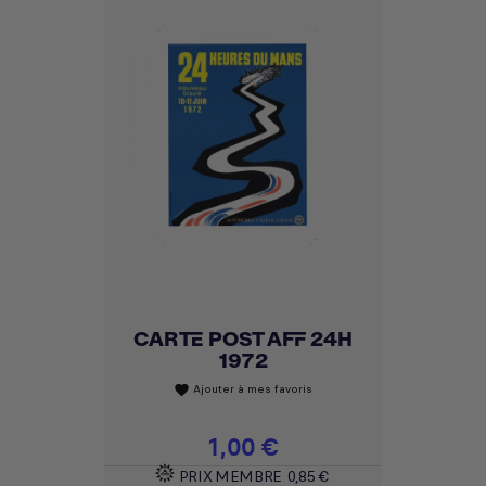
CARTE POST AFF 24H
1972
Ajouter à mes favoris
favorite
Prix
1,00 €
PRIX MEMBRE
0,85 €