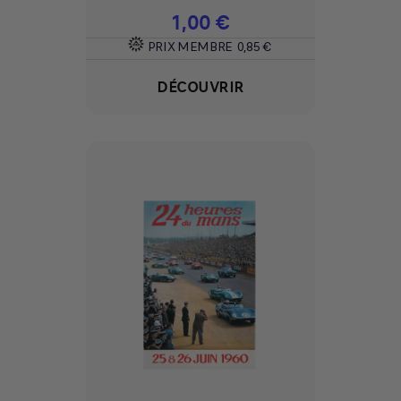
Prix
1,00 €
PRIX MEMBRE
0,85 €
DÉCOUVRIR