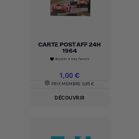
CARTE POST AFF 24H
1964
Ajouter à mes favoris
favorite
Prix
1,00 €
PRIX MEMBRE
0,85 €
DÉCOUVRIR