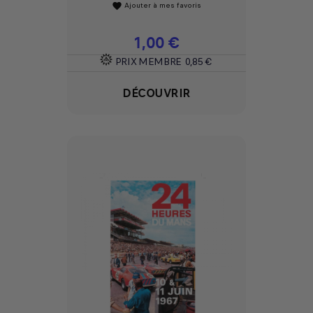
Ajouter à mes favoris
favorite
Prix
1,00 €
PRIX MEMBRE
0,85 €
DÉCOUVRIR