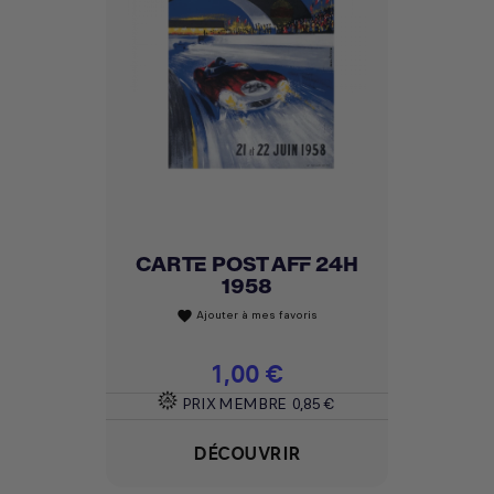
CARTE POST AFF 24H
1958
Ajouter à mes favoris
favorite
Prix
1,00 €
PRIX MEMBRE
0,85 €
DÉCOUVRIR