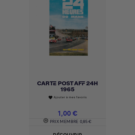
CARTE POST AFF 24H
1965
Ajouter à mes favoris
favorite
Prix
1,00 €
PRIX MEMBRE
0,85 €
DÉCOUVRIR