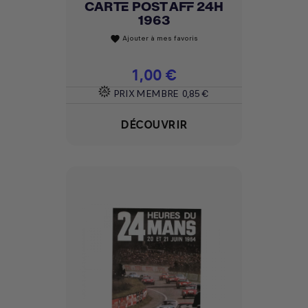
CARTE POST AFF 24H
1963
Ajouter à mes favoris
favorite
Prix
1,00 €
PRIX MEMBRE
0,85 €
DÉCOUVRIR