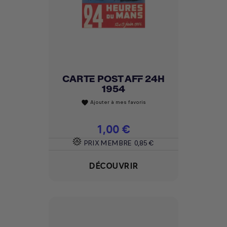
CARTE POST AFF 24H
1954
Ajouter à mes favoris
favorite
Prix
1,00 €
PRIX MEMBRE
0,85 €
DÉCOUVRIR