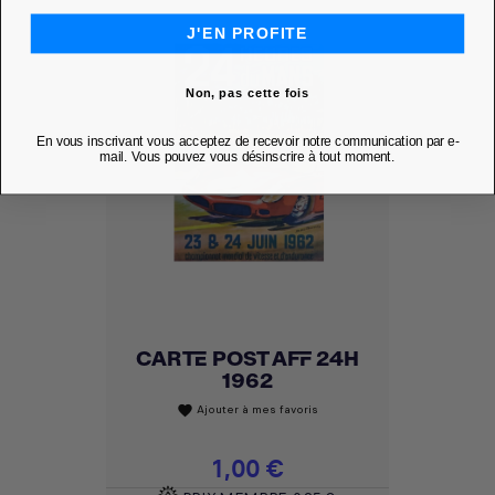
J'EN PROFITE
Non, pas cette fois
En vous inscrivant vous acceptez de recevoir notre communication par e-
mail. Vous pouvez vous désinscrire à tout moment.
CARTE POST AFF 24H
1962
Ajouter à mes favoris
favorite
Prix
1,00 €