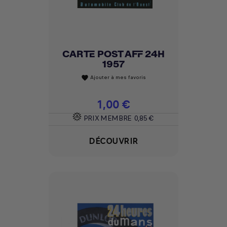
CARTE POST AFF 24H
1957
Ajouter à mes favoris
favorite
Prix
1,00 €
PRIX MEMBRE
0,85 €
DÉCOUVRIR