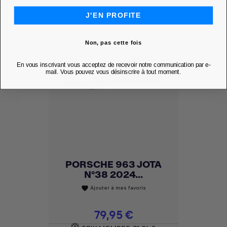
J'EN PROFITE
Non, pas cette fois
En vous inscrivant vous acceptez de recevoir notre communication par e-
mail. Vous pouvez vous désinscrire à tout moment.
PORSCHE 963 JOTA
N°38 2024...
Ajouter à mes favoris
favorite
Prix
79,95 €