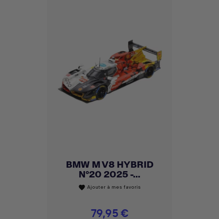
BMW M V8 HYBRID
N°20 2025 -...
Ajouter à mes favoris
favorite
Prix
79,95 €