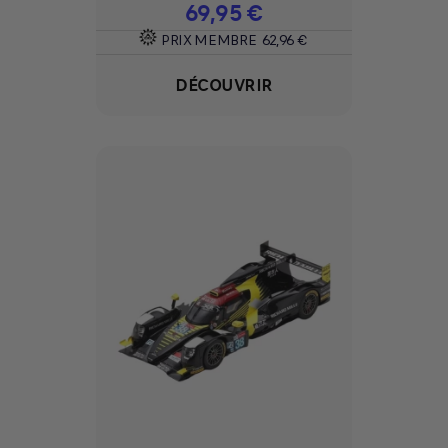
Prix
69,95 €
PRIX MEMBRE
62,96 €
DÉCOUVRIR