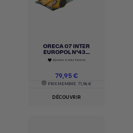
ORECA 07 INTER
EUROPOL N°43...
Ajouter à mes favoris
favorite
Prix
79,95 €
PRIX MEMBRE
71,96 €
DÉCOUVRIR