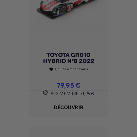
TOYOTA GR010
HYBRID N°8 2022
Ajouter à mes favoris
favorite
Prix
79,95 €
PRIX MEMBRE
71,96 €
DÉCOUVRIR