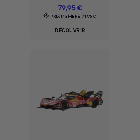
Prix
79,95 €
PRIX MEMBRE
71,96 €
DÉCOUVRIR