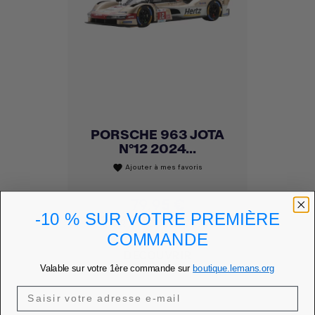
PORSCHE 963 JOTA
N°12 2024...
Ajouter à mes favoris
favorite
Prix
79,95 €
-10 % SUR VOTRE PREMIÈRE
PRIX MEMBRE
71,96 €
COMMANDE
DÉCOUVRIR
Valable sur votre 1ère commande sur
boutique.lemans.org