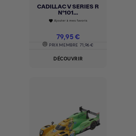
CADILLAC V SERIES R
N°101...
Ajouter à mes favoris
favorite
Prix
79,95 €
PRIX MEMBRE
71,96 €
DÉCOUVRIR