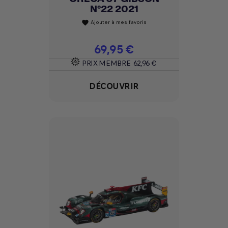
N°22 2021
Ajouter à mes favoris
favorite
Prix
69,95 €
PRIX MEMBRE
62,96 €
DÉCOUVRIR