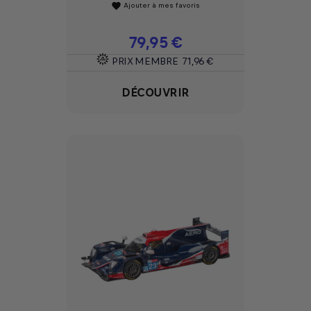
Ajouter à mes favoris
favorite
Prix
79,95 €
PRIX MEMBRE
71,96 €
DÉCOUVRIR