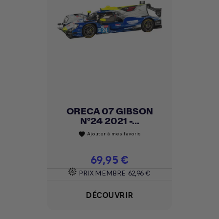
ORECA 07 GIBSON
N°24 2021 -...
Ajouter à mes favoris
favorite
Prix
69,95 €
PRIX MEMBRE
62,96 €
DÉCOUVRIR