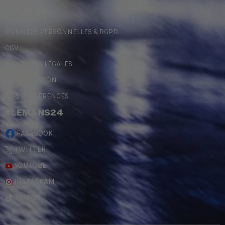
LÉGALES
DONNÉES PERSONNELLES & RGPD
CGV
MENTIONS LÉGALES
CONTREFAÇON
MES PRÉFÉRENCES
#LEMANS24
FACEBOOK
TWITTER
YOUTUBE
INSTAGRAM
TIKTOK