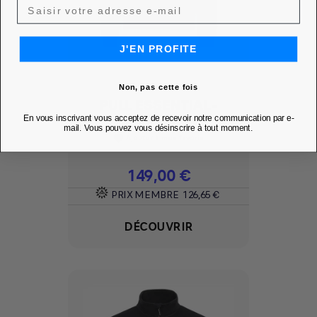
J'EN PROFITE
Non, pas cette fois
PULL ESSENTIAL -
PORSCHE
En vous inscrivant vous acceptez de recevoir notre communication par e-
mail. Vous pouvez vous désinscrire à tout moment.
Ajouter à mes favoris
favorite
Prix
149,00 €
PRIX MEMBRE
126,65 €
DÉCOUVRIR