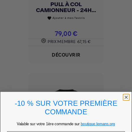
PULL À COL
CAMIONNEUR - 24H...
Ajouter à mes favoris
favorite
Prix
79,00 €
PRIX MEMBRE
67,15 €
DÉCOUVRIR
-10 % SUR VOTRE PREMIÈRE
COMMANDE
Valable sur votre 1ère commande sur
boutique.lemans.org