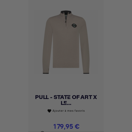
PULL - STATE OF ART X
LE...
Ajouter à mes favoris
favorite
Prix
179,95 €