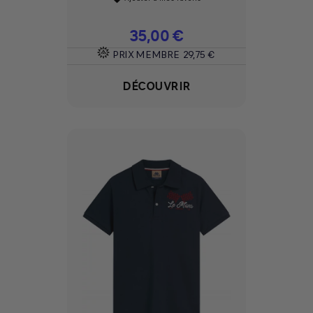
Prix
35,00 €
PRIX MEMBRE
29,75 €
DÉCOUVRIR