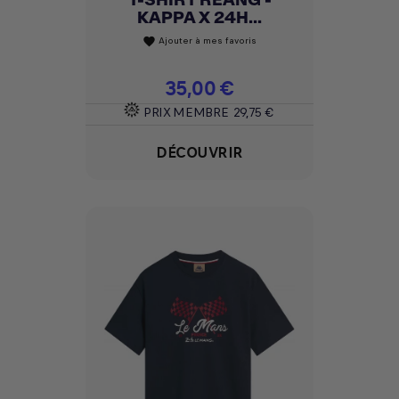
KAPPA X 24H...
Ajouter à mes favoris
favorite
Prix
35,00 €
PRIX MEMBRE
29,75 €
DÉCOUVRIR