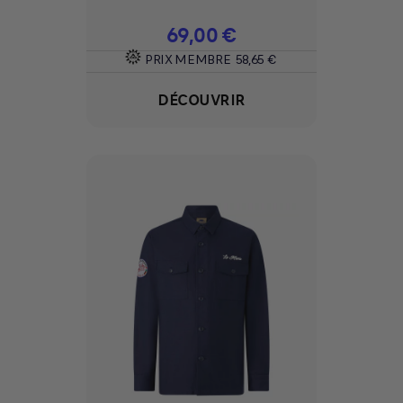
Prix
69,00 €
PRIX MEMBRE
58,65 €
DÉCOUVRIR