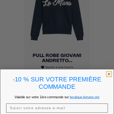
PULL ROBE GIOVANI
ANDRETTO...
Ajouter à mes favoris
favorite
-10 % SUR VOTRE PREMIÈRE
Prix
99,00 €
COMMANDE
PRIX MEMBRE
84,15 €
Valable sur votre 1ère commande sur
boutique.lemans.org
DÉCOUVRIR