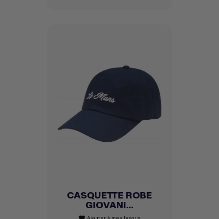
CASQUETTE ROBE
GIOVANI...
Ajouter à mes favoris
favorite