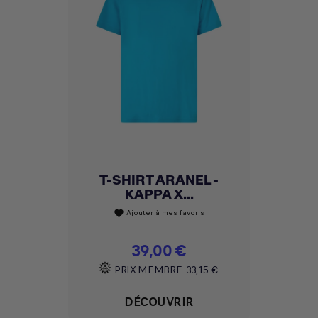
T-SHIRT ARANEL -
KAPPA X...
Ajouter à mes favoris
favorite
Prix
39,00 €
PRIX MEMBRE
33,15 €
DÉCOUVRIR