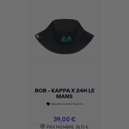
BOB - KAPPA X 24H LE
MANS
Ajouter à mes favoris
favorite
Prix
39,00 €
PRIX MEMBRE
33,15 €