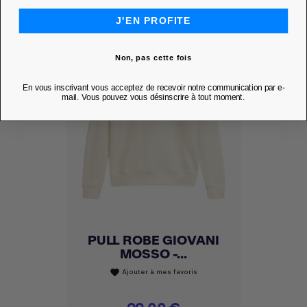
J'EN PROFITE
Non, pas cette fois
En vous inscrivant vous acceptez de recevoir notre communication par e-
mail. Vous pouvez vous désinscrire à tout moment.
PULL ROBE GIOVANI
MOSSO -...
Ajouter à mes favoris
favorite
Prix