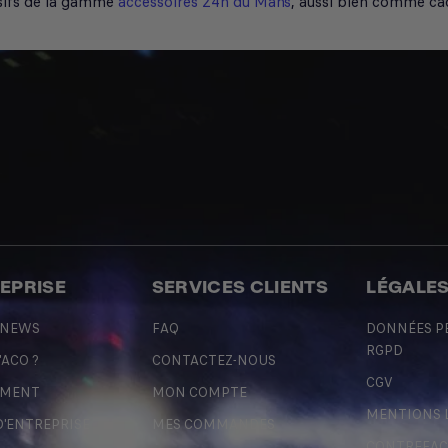
clusifs de la gamme
accessoires 24h du Mans
, aussi bien comme c
REPRISE
SERVICES CLIENTS
LÉGALE
 NEWS
FAQ
DONNÉES P
RGPD
'ACO ?
CONTACTEZ-NOUS
CGV
EMENT
MON COMPTE
MENTIONS 
D'ENTREPRISE
MES COMMANDES
CONTREFA