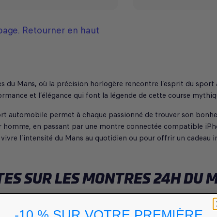
 page.
Retourner en haut
 du Mans, où la précision horlogère rencontre l’esprit du sport
rmance et l’élégance qui font la légende de cette course mythiq
rt automobile permet à chaque passionné de trouver son bonheu
r homme, en passant par une montre connectée compatible iPh
vivre l’intensité du Mans au quotidien ou pour offrir un cadeau in
ES SUR LES MONTRES 24H DU 
-10 % SUR VOTRE PREMIÈRE