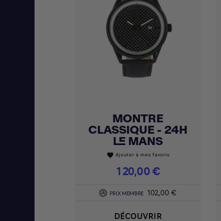
MONTRE
Achat express

CLASSIQUE - 24H
LE MANS
Ajouter à mes favoris
favorite
Prix
120,00 €
102,00 €
PRIX MEMBRE
DÉCOUVRIR