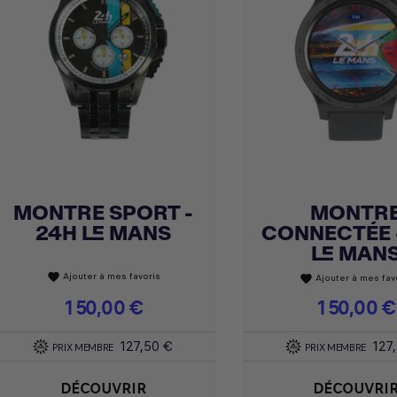
MONTRE SPORT -
MONTR
Achat express
Achat express


24H LE MANS
CONNECTÉE 
LE MAN
Ajouter à mes favoris
favorite
Ajouter à mes fav
favorite
Prix
150,00 €
Prix
150,00 €
127,50 €
127
PRIX MEMBRE
PRIX MEMBRE
DÉCOUVRIR
DÉCOUVRI