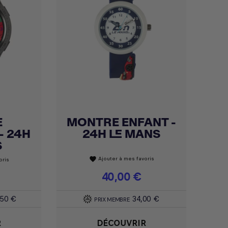
E
MONTRE ENFANT -
Achat express

- 24H
24H LE MANS
S
Ajouter à mes favoris
favorite
oris
Prix
40,00 €
,50 €
34,00 €
PRIX MEMBRE
R
DÉCOUVRIR