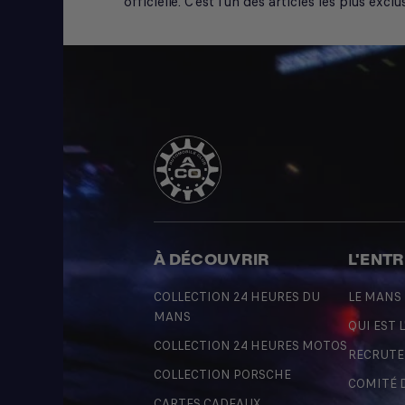
officielle. C'est l'un des articles les plus ex
À DÉCOUVRIR
L'ENT
COLLECTION 24 HEURES DU
LE MANS
MANS
QUI EST L
COLLECTION 24 HEURES MOTOS
RECRUT
COLLECTION PORSCHE
COMITÉ 
CARTES CADEAUX