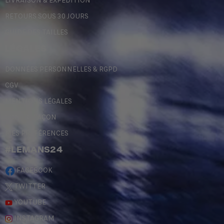
LIVRAISON & EXPÉDITION
RETOURS SOUS 30 JOURS
GUIDE DES TAILLES
LÉGALES
DONNÉES PERSONNELLES & RGPD
CGV
MENTIONS LÉGALES
CONTREFAÇON
MES PRÉFÉRENCES
#LEMANS24
FACEBOOK
TWITTER
YOUTUBE
INSTAGRAM