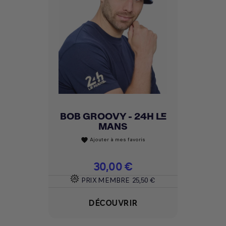
BOB GROOVY - 24H LE
MANS
Ajouter à mes favoris
favorite
Prix
30,00 €
PRIX MEMBRE
25,50 €
DÉCOUVRIR