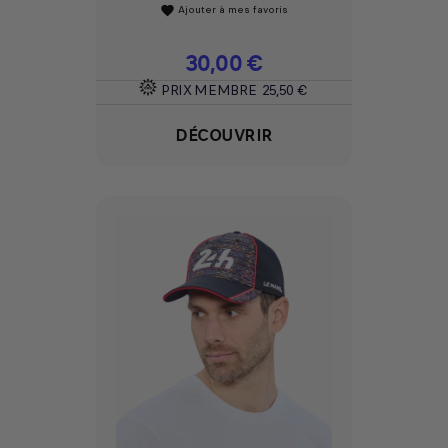
Ajouter à mes favoris
favorite
Prix
30,00 €
PRIX MEMBRE
25,50 €
DÉCOUVRIR