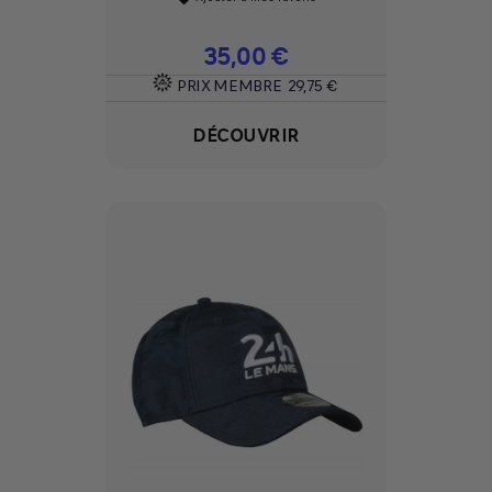
Prix
35,00 €
PRIX MEMBRE
29,75 €
DÉCOUVRIR