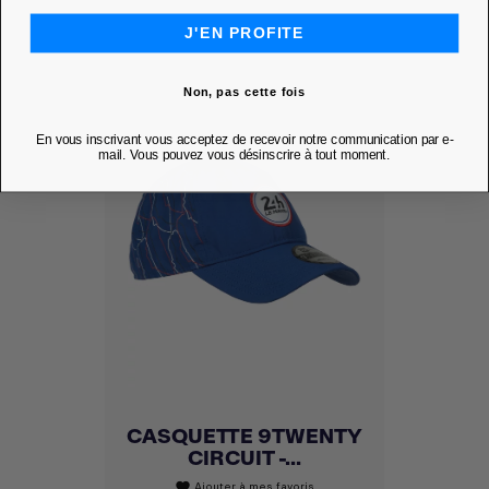
J'EN PROFITE
Non, pas cette fois
En vous inscrivant vous acceptez de recevoir notre communication par e-
mail. Vous pouvez vous désinscrire à tout moment.
CASQUETTE 9TWENTY
CIRCUIT -...
Ajouter à mes favoris
favorite