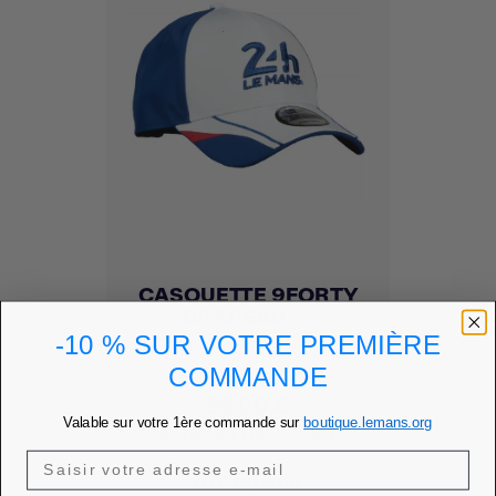
CASQUETTE 9FORTY
DRAPEAU -...
-10 % SUR VOTRE PREMIÈRE
Ajouter à mes favoris
favorite
COMMANDE
Prix
35,00 €
Valable sur votre 1ère commande sur
boutique.lemans.org
PRIX MEMBRE
29,75 €
DÉCOUVRIR