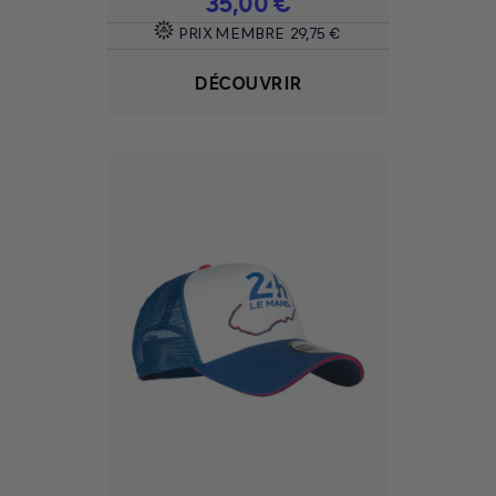
Prix
35,00 €
PRIX MEMBRE
29,75 €
DÉCOUVRIR