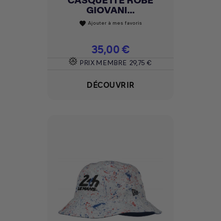
CASQUETTE ROBE
GIOVANI...
Ajouter à mes favoris
favorite
Prix
35,00 €
PRIX MEMBRE
29,75 €
DÉCOUVRIR