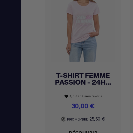
T-SHIRT FEMME
Achat express

PASSION - 24H...
Ajouter à mes favoris
favorite
Prix
30,00 €
25,50 €
PRIX MEMBRE