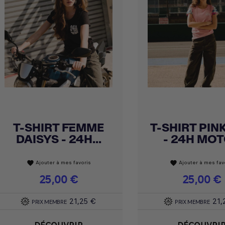
T-SHIRT FEMME
T-SHIRT PIN
Achat express
Achat express


DAISYS - 24H...
- 24H MO
Ajouter à mes favoris
Ajouter à mes fav
favorite
favorite
Prix
25,00 €
Prix
25,00 €
21,25 €
21,
PRIX MEMBRE
PRIX MEMBRE