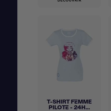
DÉCOUVRIR
T-SHIRT FEMME
Achat express

PILOTE - 24H...