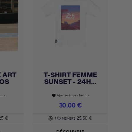
K ART
T-SHIRT FEMME
Achat express

TOS
SUNSET - 24H...
oris
Ajouter à mes favoris
favorite
Prix
30,00 €
25 €
25,50 €
PRIX MEMBRE