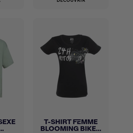
R
DÉCOUVRIR
SEXE
T-SHIRT FEMME
Achat express

..
BLOOMING BIKE...