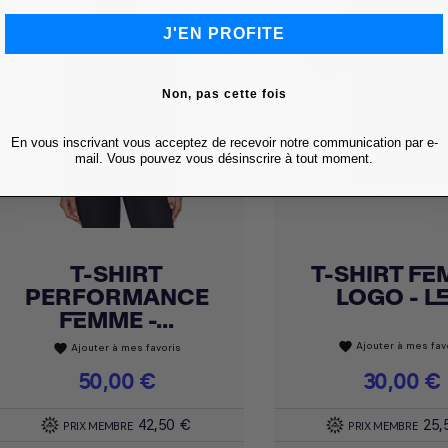
J'EN PROFITE
Non, pas cette fois
En vous inscrivant vous acceptez de recevoir notre communication par e-
mail. Vous pouvez vous désinscrire à tout moment.
T-SHIRT
T-SHIRT F
Achat express
Achat express


PERFORMANCE
LOGO - LE.
FEMME -...
Ajouter à mes fav
favorite
Ajouter à mes favoris
favorite
Prix
50,00 €
Prix
30,00 €
42,50 €
25,
PRIX MEMBRE
PRIX MEMBRE