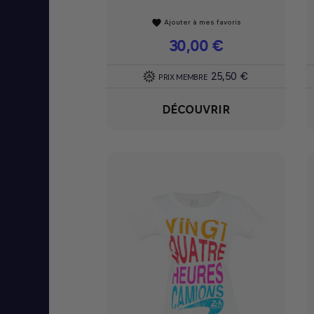
Ajouter à mes favoris
favorite
Prix
30,00 €
25,50 €
PRIX MEMBRE
DÉCOUVRIR