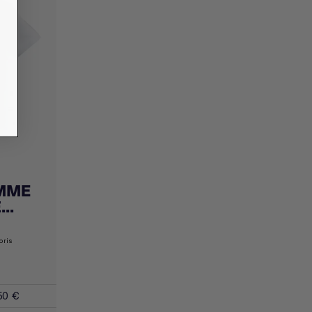
EMME
..
oris
50 €