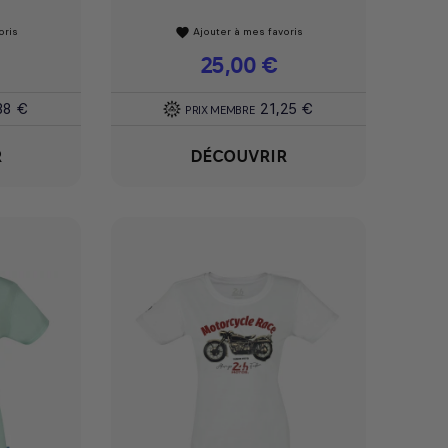
oris
Ajouter à mes favoris
favorite
Prix
25,00 €
88 €
21,25 €
PRIX MEMBRE
R
DÉCOUVRIR