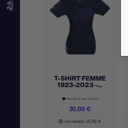
T-SHIRT FEMME
Achat express

1923-2023 -...
Ajouter à mes favoris
favorite
Prix
30,00 €
25,50 €
PRIX MEMBRE