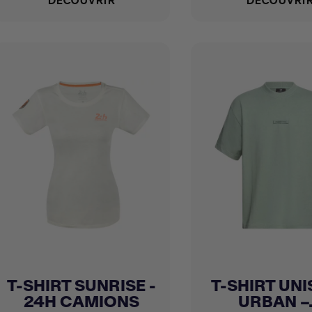
DÉCOUVRIR
DÉCOUVRI
T-SHIRT SUNRISE -
T-SHIRT UNI
Achat express
Achat express


24H CAMIONS
URBAN –.