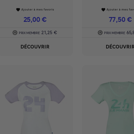
Ajouter à mes favoris
Ajouter à mes fav
favorite
favorite
Prix
25,00 €
Prix
77,50 €
21,25 €
65,
PRIX MEMBRE
PRIX MEMBRE
DÉCOUVRIR
DÉCOUVRI