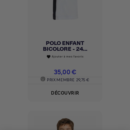
POLO ENFANT
BICOLORE - 24...
Ajouter à mes favoris
favorite
Prix
35,00 €
PRIX MEMBRE
29,75 €
DÉCOUVRIR