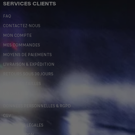
SERVICES CLIENTS
FAQ
CONTACTEZ-NOUS
MON COMPTE
MES COMMANDES
MOYENS DE PAIEMENTS
LIVRAISON & EXPÉDITION
RETOURS SOUS 30 JOURS
GUIDE DES TAILLES
LÉGALES
DONNÉES PERSONNELLES & RGPD
CGV
MENTIONS LÉGALES
CONTREFAÇON