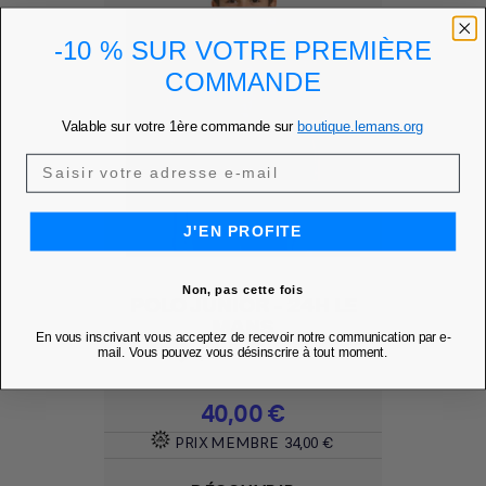
-10 % SUR VOTRE PREMIÈRE
COMMANDE
Valable sur votre 1ère commande sur
boutique.lemans.org
J'EN PROFITE
Non, pas cette fois
POLO JUNIOR - 24H LE
MANS
En vous inscrivant vous acceptez de recevoir notre communication par e-
mail. Vous pouvez vous désinscrire à tout moment.
Ajouter à mes favoris
favorite
Prix
40,00 €
PRIX MEMBRE
34,00 €