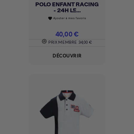
POLO ENFANT RACING
- 24H LE...
Ajouter à mes favoris
favorite
Prix
40,00 €
PRIX MEMBRE
34,00 €
DÉCOUVRIR