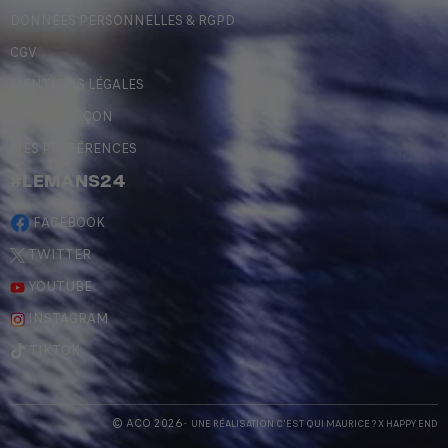
DONNÉES PERSONNELLES & RGPD
CGV
MENTIONS LÉGALES
CONTREFAÇON
MES PRÉFÉRENCES
#LEMANS24
FACEBOOK
TWITTER
YOUTUBE
INSTAGRAM
TIKTOK
© ACO 2026
- UNE RÉALISATION
C'EST QUI MAURICE
? X
HAPPY END