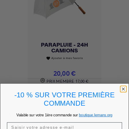
PARAPLUIE - 24H
CAMIONS
Ajouter à mes favoris
favorite
Prix
20,00 €
PRIX MEMBRE
17,00 €
DÉCOUVRIR
-10 % SUR VOTRE PREMIÈRE
COMMANDE
Vous avez atteint le bas de cette page.
Valable sur votre 1ère commande sur
boutique.lemans.org
Retourner en haut