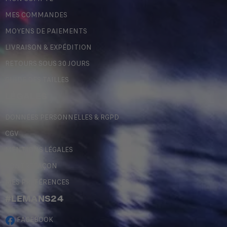
MES COMMANDES
MOYENS DE PAIEMENTS
LIVRAISON & EXPÉDITION
RETOURS SOUS 30 JOURS
GUIDE DES TAILLES
LÉGALES
DONNÉES PERSONNELLES & RGPD
CGV
MENTIONS LÉGALES
CONTREFAÇON
MES PRÉFÉRENCES
#LEMANS24
FACEBOOK