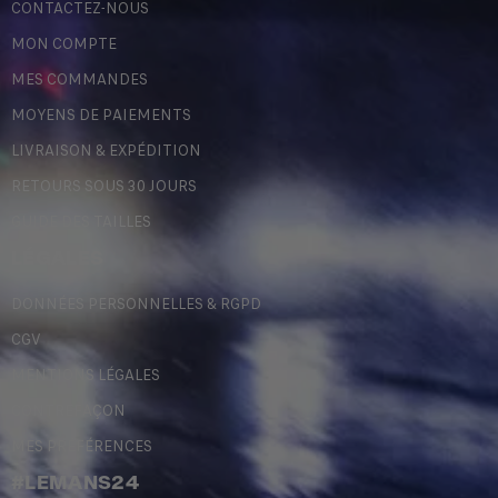
CONTACTEZ-NOUS
MON COMPTE
MES COMMANDES
MOYENS DE PAIEMENTS
LIVRAISON & EXPÉDITION
RETOURS SOUS 30 JOURS
GUIDE DES TAILLES
LÉGALES
DONNÉES PERSONNELLES & RGPD
CGV
MENTIONS LÉGALES
CONTREFAÇON
MES PRÉFÉRENCES
#LEMANS24