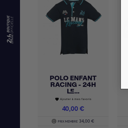
POLO ENFANT
Achat express

RACING - 24H
LE...
Ajouter à mes favoris
favorite
Prix
40,00 €
34,00 €
PRIX MEMBRE