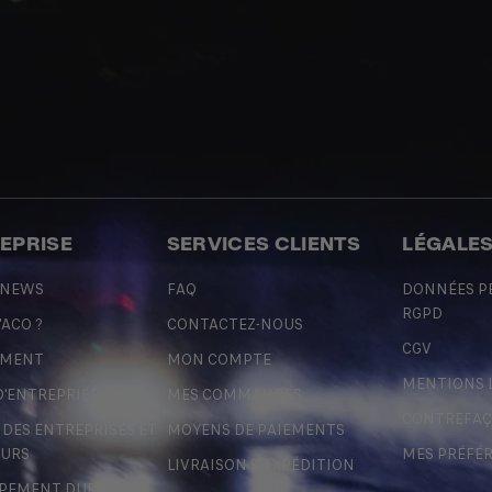
REPRISE
SERVICES CLIENTS
LÉGALE
 NEWS
FAQ
DONNÉES P
RGPD
'ACO ?
CONTACTEZ-NOUS
CGV
EMENT
MON COMPTE
MENTIONS 
D'ENTREPRISE
MES COMMANDES
CONTREFA
ES ENTREPRISES ET
MOYENS DE PAIEMENTS
URS
MES PRÉFÉ
LIVRAISON & EXPÉDITION
PEMENT DURABLE