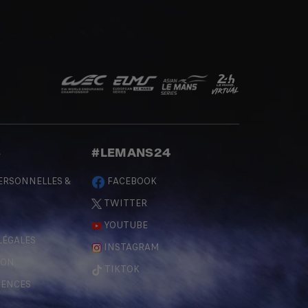
S
#LEMANS24
ERSONNELLES &
FACEBOOK
TWITTER
YOUTUBE
LÉGALES
INSTAGRAM
ÇON
TIKTOK
RENCES