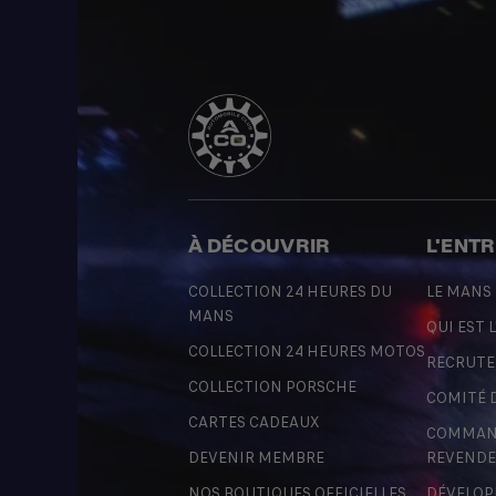
À DÉCOUVRIR
L'ENT
COLLECTION 24 HEURES DU
LE MANS
MANS
QUI EST L
COLLECTION 24 HEURES MOTOS
RECRUT
COLLECTION PORSCHE
COMITÉ 
CARTES CADEAUX
COMMAND
DEVENIR MEMBRE
REVENDE
NOS BOUTIQUES OFFICIELLES
DÉVELOP