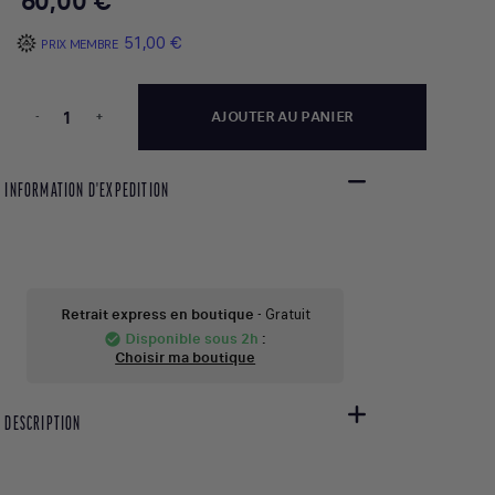
60,00 €
51,00 €
PRIX MEMBRE
-
+
AJOUTER AU PANIER
INFORMATION D'EXPEDITION
Retrait express en boutique
- Gratuit
Disponible sous 2h
:
check_circle
Choisir ma boutique
DESCRIPTION