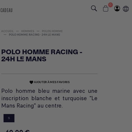
0
 CADEAU
ACCUEIL
HOMMES
POLOS HOMME
POLO HOMME RACING - 24H LE MANS
POLO HOMME RACING -
24H LE MANS
AJOUTER À MES FAVORIS
favorite
Polo homme bleu marine avec une
inscription blanche et turquoise "Le
Mans Racing" au centre.
S