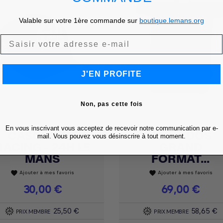
Valable sur votre 1ère commande sur
boutique.lemans.org
J'EN PROFITE
Non, pas cette fois
En vous inscrivant vous acceptez de recevoir notre communication par e-
CASQUETTE
SAC À DOS
Achat express
Achat express


mail. Vous pouvez vous désinscrire à tout moment.
RACING - 24H LE
GRAND
MANS
FORMAT...
Ajouter à mes favoris
Ajouter à mes favoris
favorite
favorite
Prix
30,00 €
Prix
69,00 €
25,50 €
58,65 €
PRIX MEMBRE
PRIX MEMBRE