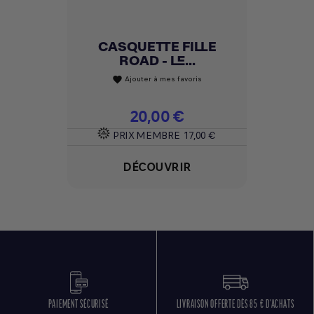
CASQUETTE FILLE
ROAD - LE...
Ajouter à mes favoris
favorite
Prix
20,00 €
PRIX MEMBRE
17,00 €
DÉCOUVRIR
PAIEMENT SÉCURISÉ
LIVRAISON OFFERTE DÈS 85 € D'ACHATS