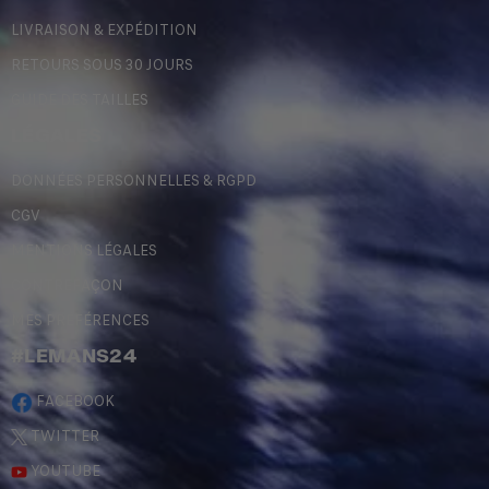
LIVRAISON & EXPÉDITION
RETOURS SOUS 30 JOURS
GUIDE DES TAILLES
LÉGALES
DONNÉES PERSONNELLES & RGPD
CGV
MENTIONS LÉGALES
CONTREFAÇON
MES PRÉFÉRENCES
#LEMANS24
FACEBOOK
TWITTER
YOUTUBE