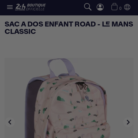

0
SAC A DOS ENFANT ROAD - LE MANS
CLASSIC

