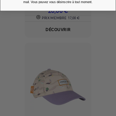
mail. Vous pouvez vous désinscrire à tout moment.
Prix
20,00 €
PRIX MEMBRE
17,00 €
DÉCOUVRIR