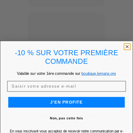
-10 % SUR VOTRE PREMIÈRE
COMMANDE
Valable sur votre 1ère commande sur
boutique.lemans.org
J'EN PROFITE
CASQUETTE GARÇON
Non, pas cette fois
ROAD - LE...
Ajouter à mes favoris
favorite
En vous inscrivant vous acceptez de recevoir notre communication par e-