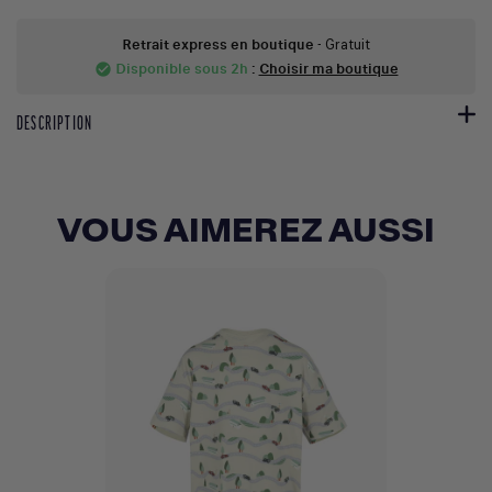
Retrait express en boutique
- Gratuit
Disponible sous 2h
:
Choisir ma boutique
check_circle
DESCRIPTION
VOUS AIMEREZ AUSSI