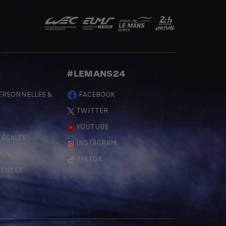
S
#LEMANS24
ERSONNELLES &
FACEBOOK
TWITTER
YOUTUBE
LÉGALES
INSTAGRAM
ÇON
TIKTOK
RENCES