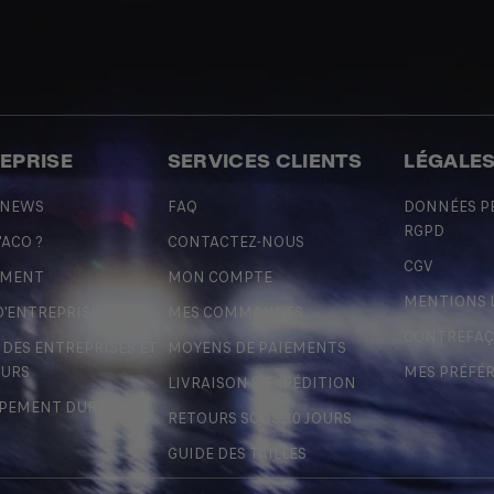
REPRISE
SERVICES CLIENTS
LÉGALE
 NEWS
FAQ
DONNÉES P
RGPD
'ACO ?
CONTACTEZ-NOUS
CGV
EMENT
MON COMPTE
MENTIONS 
D'ENTREPRISE
MES COMMANDES
CONTREFA
ES ENTREPRISES ET
MOYENS DE PAIEMENTS
URS
MES PRÉFÉ
LIVRAISON & EXPÉDITION
PEMENT DURABLE
RETOURS SOUS 30 JOURS
GUIDE DES TAILLES