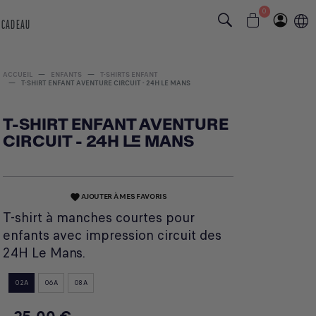
0
 CADEAU
ACCUEIL
ENFANTS
T-SHIRTS ENFANT
T-SHIRT ENFANT AVENTURE CIRCUIT - 24H LE MANS
T-SHIRT ENFANT AVENTURE
CIRCUIT - 24H LE MANS
AJOUTER À MES FAVORIS
favorite
T-shirt à manches courtes pour
enfants avec impression circuit des
24H Le Mans.
02A
06A
08A