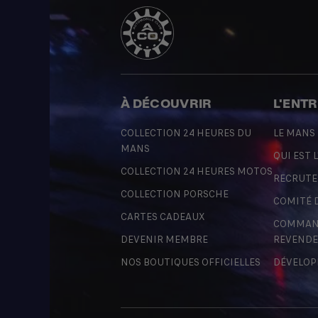
À DÉCOUVRIR
L'ENT
COLLECTION 24 HEURES DU
LE MANS
MANS
QUI EST L
COLLECTION 24 HEURES MOTOS
RECRUT
COLLECTION PORSCHE
COMITÉ 
CARTES CADEAUX
COMMAND
DEVENIR MEMBRE
REVENDE
NOS BOUTIQUES OFFICIELLES
DÉVELOP