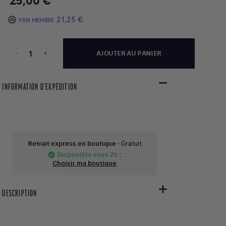
25,00 €
21,25 €
PRIX MEMBRE
-
+
AJOUTER AU PANIER
INFORMATION D'EXPEDITION
Retrait express en boutique
- Gratuit
Disponible sous 2h
:
check_circle
Choisir ma boutique
DESCRIPTION