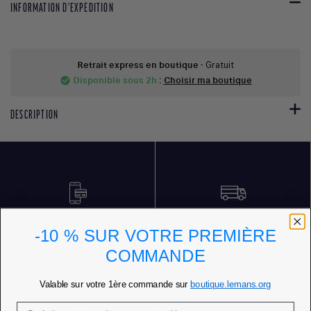
INFORMATION D'EXPEDITION
Retrait express en boutique
- Gratuit
Disponible sous 2h
:
Choisir ma boutique
check_circle
DESCRIPTION
PAIEMENT SÉCURISÉ
LIVRAISON OFFERTE DÈS 85 € D'ACHATS
-10 % SUR VOTRE PREMIÈRE
COMMANDE
Valable sur votre 1ère commande sur
boutique.lemans.org