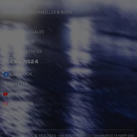
DONNÉES PERSONNELLES & RGPD
CGV
MENTIONS LÉGALES
CONTREFAÇON
MES PRÉFÉRENCES
#LEMANS24
FACEBOOK
TWITTER
YOUTUBE
INSTAGRAM
TIKTOK
© ACO 2026
- UNE RÉALISATION
C'EST QUI MAURICE
? X
HAPPY END