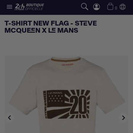

0
T-SHIRT NEW FLAG - STEVE
MCQUEEN X LE MANS

