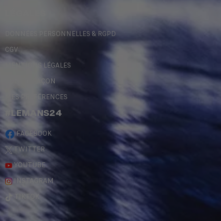
LÉGALES
DONNÉES PERSONNELLES & RGPD
CGV
MENTIONS LÉGALES
CONTREFAÇON
MES PRÉFÉRENCES
#LEMANS24
FACEBOOK
TWITTER
YOUTUBE
INSTAGRAM
TIKTOK