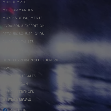
MON COMPTE
MES COMMANDES
MOYENS DE PAIEMENTS
LIVRAISON & EXPÉDITION
RETOURS SOUS 30 JOURS
GUIDE DES TAILLES
LÉGALES
DONNÉES PERSONNELLES & RGPD
CGV
MENTIONS LÉGALES
CONTREFAÇON
MES PRÉFÉRENCES
#LEMANS24
FACEBOOK