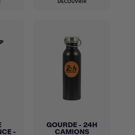
R
DÉCOUVRIR
E
GOURDE - 24H
Achat express

CE -
CAMIONS