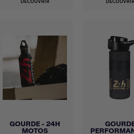
DÉCOUVRIR
DÉCOUVRI
GOURDE - 24H
GOURD
Achat express
Achat express


MOTOS
PERFORMAN