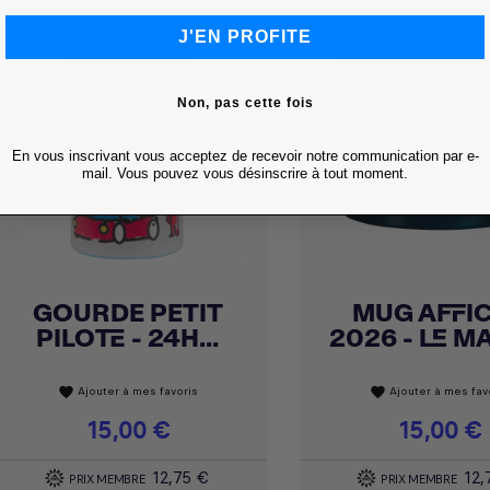
J'EN PROFITE
Non, pas cette fois
En vous inscrivant vous acceptez de recevoir notre communication par e-
mail. Vous pouvez vous désinscrire à tout moment.
GOURDE PETIT
MUG AFFI
Achat express
Achat express


PILOTE - 24H...
2026 - LE MA
Ajouter à mes favoris
Ajouter à mes fav
favorite
favorite
Prix
15,00 €
Prix
15,00 €
12,75 €
12,
PRIX MEMBRE
PRIX MEMBRE