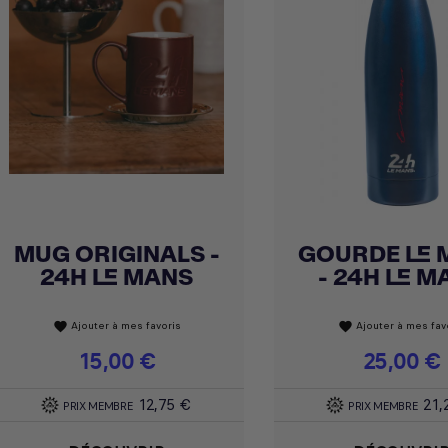
MUG ORIGINALS -
GOURDE LE 
Achat express
Achat express


24H LE MANS
- 24H LE M
Ajouter à mes favoris
Ajouter à mes fav
favorite
favorite
Prix
15,00 €
Prix
25,00 €
12,75 €
21,
PRIX MEMBRE
PRIX MEMBRE