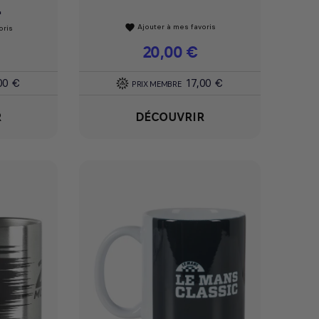
.
Ajouter à mes favoris
favorite
oris
Prix
20,00 €
00 €
17,00 €
PRIX MEMBRE
R
DÉCOUVRIR