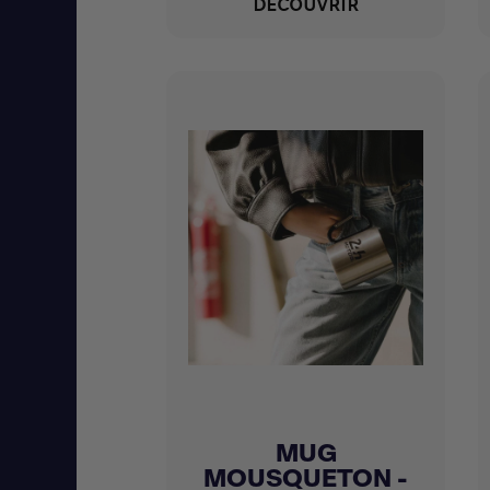
DÉCOUVRIR
MUG
Achat express

MOUSQUETON -