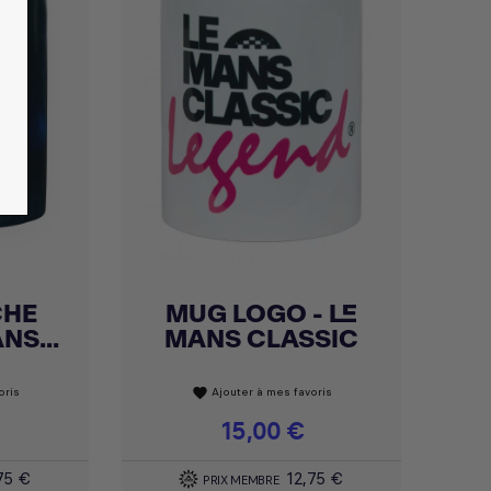
CHE
MUG LOGO - LE
Achat express

NS...
MANS CLASSIC
oris
Ajouter à mes favoris
favorite
Prix
15,00 €
75 €
12,75 €
PRIX MEMBRE