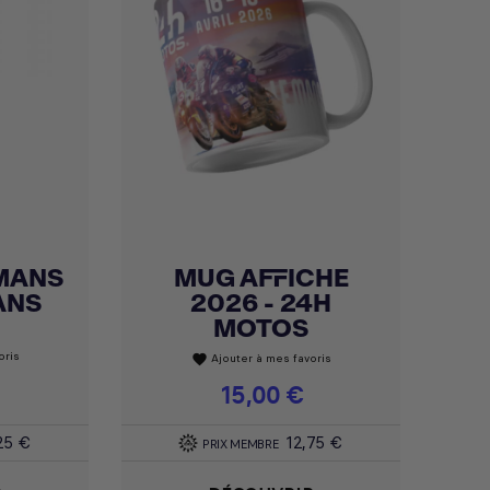
MANS
MUG AFFICHE
Achat express

ANS
2026 - 24H
MOTOS
oris
Ajouter à mes favoris
favorite
Prix
15,00 €
25 €
12,75 €
PRIX MEMBRE