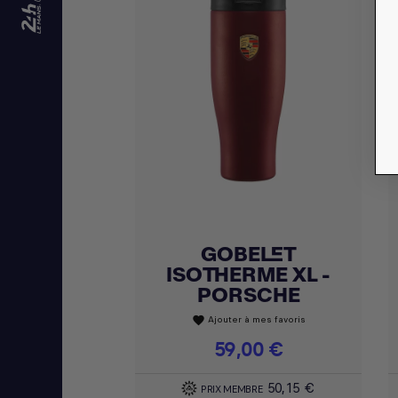
GOBELET
Achat express

ISOTHERME XL -
PORSCHE
Ajouter à mes favoris
favorite
Prix
59,00 €
50,15 €
PRIX MEMBRE