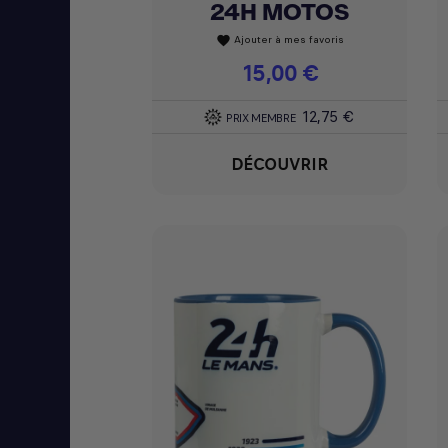
24H MOTOS
Ajouter à mes favoris
favorite
Prix
15,00 €
12,75 €
PRIX MEMBRE
DÉCOUVRIR