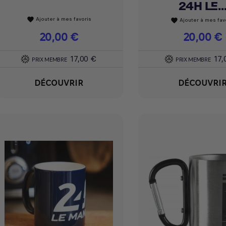
24H LE..
Ajouter à mes favoris
favorite
Ajouter à mes fav
favorite
Prix
20,00 €
Prix
20,00 €
17,00 €
17,
PRIX MEMBRE
PRIX MEMBRE
DÉCOUVRIR
DÉCOUVRI