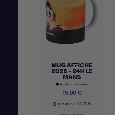
MUG AFFICHE
Achat express

2026 - 24H LE
MANS
Ajouter à mes favoris
favorite
Prix
15,00 €
12,75 €
PRIX MEMBRE