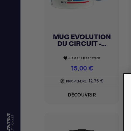
MUG EVOLUTION
Achat express

DU CIRCUIT -...
Ajouter à mes favoris
favorite
Prix
15,00 €
12,75 €
PRIX MEMBRE
DÉCOUVRIR