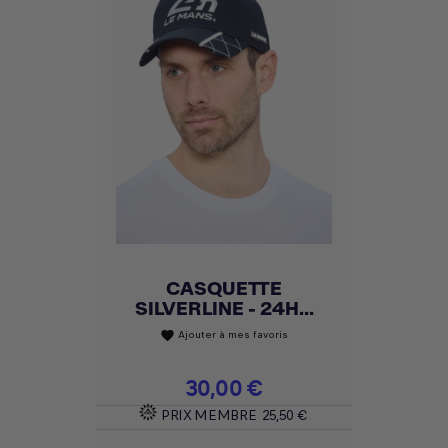
CASQUETTE
SILVERLINE - 24H...
Ajouter à mes favoris
favorite
Prix
30,00 €
PRIX MEMBRE
25,50 €