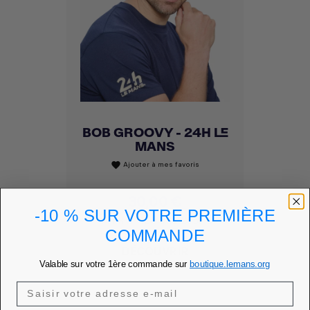
BOB GROOVY - 24H LE
MANS
Ajouter à mes favoris
favorite
Prix
30,00 €
-10 % SUR VOTRE PREMIÈRE
PRIX MEMBRE
25,50 €
COMMANDE
DÉCOUVRIR
Valable sur votre 1ère commande sur
boutique.lemans.org