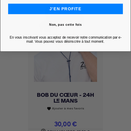
J'EN PROFITE
Non, pas cette fois
En vous inscrivant vous acceptez de recevoir notre communication par e-
mail. Vous pouvez vous désinscrire à tout moment.
BOB DU CŒUR - 24H
LE MANS
Ajouter à mes favoris
favorite
Prix
30,00 €