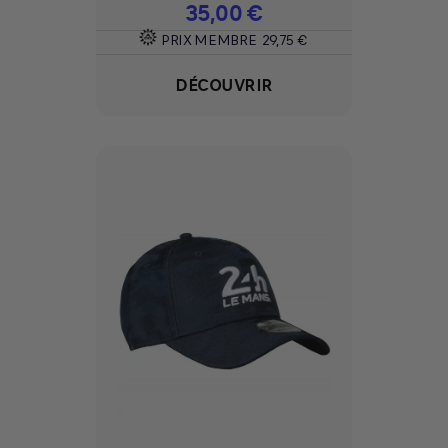
Prix
35,00 €
PRIX MEMBRE
29,75 €
DÉCOUVRIR