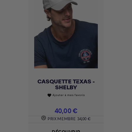
CASQUETTE TEXAS -
SHELBY
Ajouter à mes favoris
favorite
Prix
40,00 €
PRIX MEMBRE
34,00 €
DÉCOUVRIR