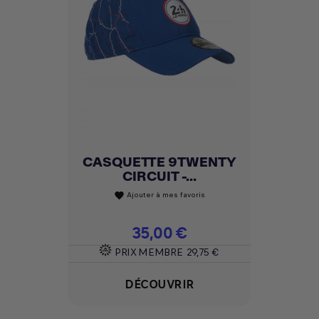
CASQUETTE 9TWENTY
CIRCUIT -...
Ajouter à mes favoris
favorite
Prix
35,00 €
PRIX MEMBRE
29,75 €
DÉCOUVRIR