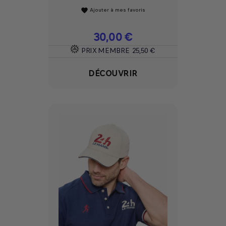
Ajouter à mes favoris
favorite
Prix
30,00 €
PRIX MEMBRE
25,50 €
DÉCOUVRIR