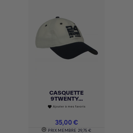
CASQUETTE
9TWENTY...
Ajouter à mes favoris
favorite
Prix
35,00 €
PRIX MEMBRE
29,75 €