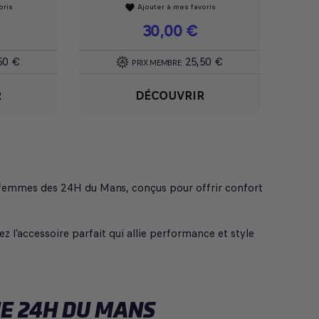
oris
Ajouter à mes favoris
favorite
Prix
30,00 €
50 €
25,50 €
PRIX MEMBRE
R
DÉCOUVRIR
ur femmes des 24H du Mans, conçus pour offrir confort
z l'accessoire parfait qui allie performance et style
E 24H DU MANS