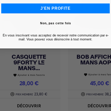
J'EN PROFITE
Non, pas cette fois
En vous inscrivant vous acceptez de recevoir notre communication par e-
mail. Vous pouvez vous désinscrire à tout moment.
CASQUETTE
BOB AFFICH
Achat express
Achat express


9FORTY LE
MANS AOP -
MANS...
Ajouter à mes fav
favorite
Ajouter à mes favoris
favorite
Prix
28,00 €
Prix
45,00 €
23,80 €
38,
PRIX MEMBRE
PRIX MEMBRE
DÉCOUVRIR
DÉCOUVRI