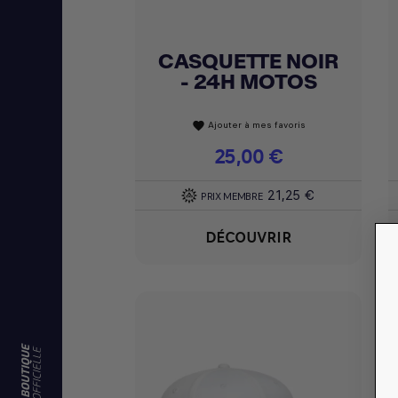
CASQUETTE NOIR
Achat express

- 24H MOTOS
Ajouter à mes favoris
favorite
Prix
25,00 €
21,25 €
PRIX MEMBRE
DÉCOUVRIR