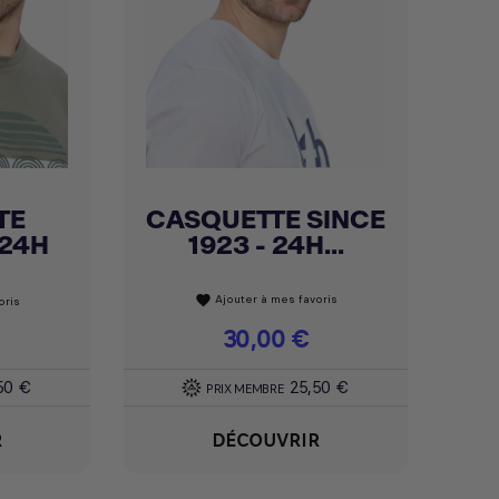
TE
CASQUETTE SINCE
Achat express

 24H
1923 - 24H...
Ajouter à mes favoris
favorite
oris
Prix
30,00 €
50 €
25,50 €
PRIX MEMBRE
R
DÉCOUVRIR