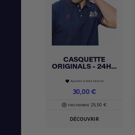
CASQUETTE
Achat express

ORIGINALS - 24H...
Ajouter à mes favoris
favorite
Prix
30,00 €
25,50 €
PRIX MEMBRE
DÉCOUVRIR