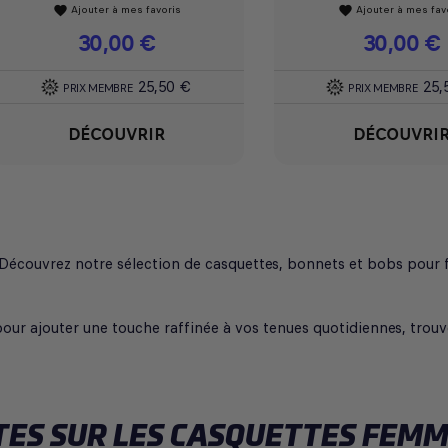
Ajouter à mes favoris
Ajouter à mes fav
favorite
favorite
Prix
30,00 €
Prix
30,00 €
25,50 €
25,
PRIX MEMBRE
PRIX MEMBRE
DÉCOUVRIR
DÉCOUVRI
f ? Découvrez notre sélection de casquettes, bonnets et bobs po
our ajouter une touche raffinée à vos tenues quotidiennes, trouve
ES SUR LES CASQUETTES FEMM