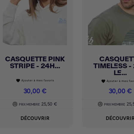
CASQUETTE PINK
CASQUET
Achat express
Achat express


STRIPE - 24H...
TIMELESS -
LE...
Ajouter à mes favoris
favorite
Ajouter à mes fav
favorite
Prix
30,00 €
Prix
30,00 €
25,50 €
25,
PRIX MEMBRE
PRIX MEMBRE
DÉCOUVRIR
DÉCOUVRI