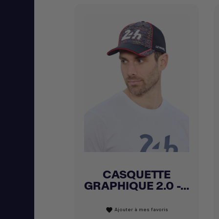
CASQUETTE
Achat express

GRAPHIQUE 2.0 -...
Ajouter à mes favoris
favorite