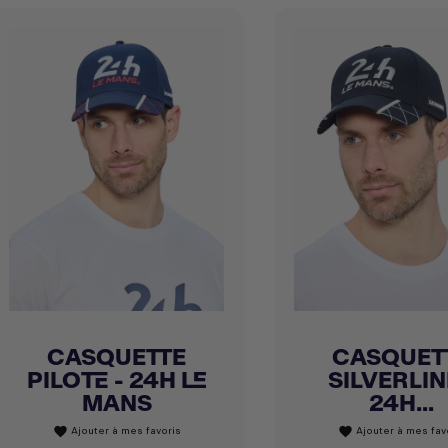
CASQUETTE
CASQUET
Achat express
Achat express


PILOTE - 24H LE
SILVERLIN
MANS
24H...
Ajouter à mes favoris
Ajouter à mes fav
favorite
favorite