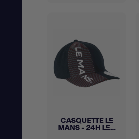
CASQUETTE LE
Achat express

MANS - 24H LE...