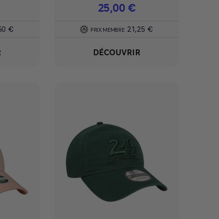
Prix
25,00 €
50 €
21,25 €
PRIX MEMBRE
R
DÉCOUVRIR