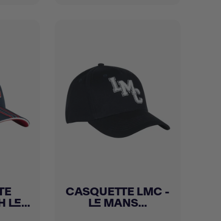
TE
CASQUETTE LMC -
Achat express

 LE...
LE MANS...