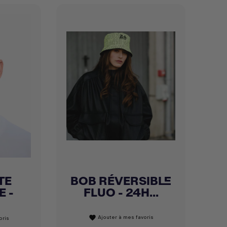
TE
BOB RÉVERSIBLE
Achat express

E -
FLUO - 24H...
Ajouter à mes favoris
favorite
oris