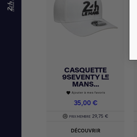
CASQUETTE
Achat express

9SEVENTY LE
MANS...
Ajouter à mes favoris
favorite
Prix
35,00 €
29,75 €
PRIX MEMBRE
DÉCOUVRIR