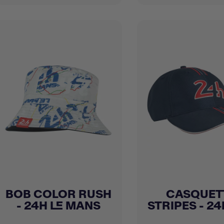
BOB COLOR RUSH
CASQUET
Achat express
Achat express


- 24H LE MANS
STRIPES - 24H