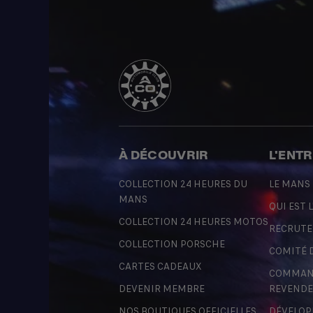
À DÉCOUVRIR
L'ENT
COLLECTION 24 HEURES DU
LE MANS
MANS
QUI EST L
COLLECTION 24 HEURES MOTOS
RECRUT
COLLECTION PORSCHE
COMITÉ 
CARTES CADEAUX
COMMAND
DEVENIR MEMBRE
REVENDE
NOS BOUTIQUES OFFICIELLES
DÉVELOP