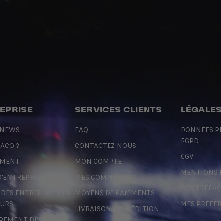
REPRISE
SERVICES CLIENTS
LÉGALE
 NEWS
FAQ
DONNÉES P
RGPD
'ACO ?
CONTACTEZ-NOUS
CGV
EMENT
MON COMPTE
MENTIONS 
D'ENTREPRISE
MES COMMANDES
CONTREFA
ES ENTREPRISES ET
MOYENS DE PAIEMENTS
URS
MES PRÉFÉ
LIVRAISON & EXPÉDITION
PEMENT DURABLE