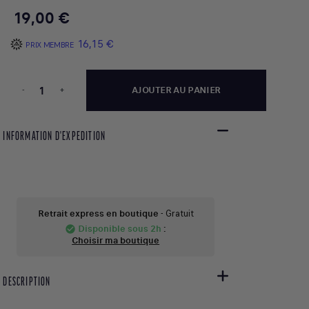
19,00 €
16,15 €
PRIX MEMBRE
-
+
AJOUTER AU PANIER
INFORMATION D'EXPEDITION
Retrait express en boutique
- Gratuit
Disponible sous 2h
:
check_circle
Choisir ma boutique
DESCRIPTION