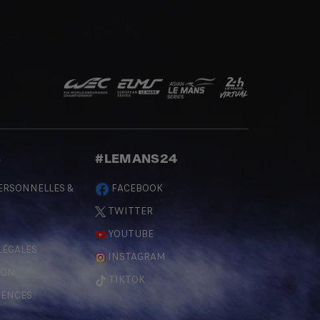
S
#LEMANS24
ERSONNELLES &
FACEBOOK
TWITTER
YOUTUBE
LÉGALES
INSTAGRAM
ÇON
TIKTOK
RENCES