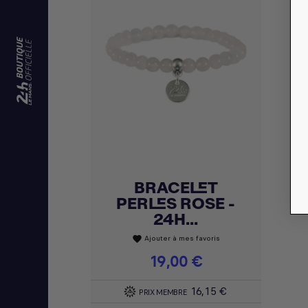
BRACELET
Achat express

PERLES ROSE -
24H...
Ajouter à mes favoris
favorite
Prix
19,00 €
16,15 €
PRIX MEMBRE