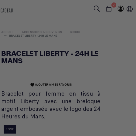
0
 CADEAU
ACCUEIL
ACCESSOIRES & SOUVENIRS
BIJOUX
BRACELET LIBERTY - 24H LE MANS
BRACELET LIBERTY - 24H LE
MANS
AJOUTER À MES FAVORIS
favorite
Bracelet pour femme en tissu à
motif Liberty avec une breloque
argent embossée avec le logo des 24
Heures du Mans.
ROSE