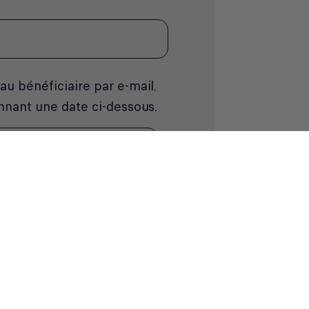
u bénéficiaire par e-mail.
nnant une date ci-dessous.
CONTINUER