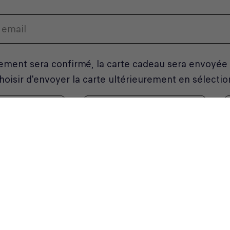
ement sera confirmé, la carte cadeau sera envoyée a
oisir d'envoyer la carte ultérieurement en sélectio
NER UN MODÈLE