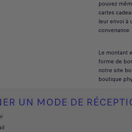
pouvez même
cartes cadea
leur envoi à 
convenance.
Le montant e
forme de bon
notre site bo
boutique phys
NER UN MODE DE RÉCEPT
i
il