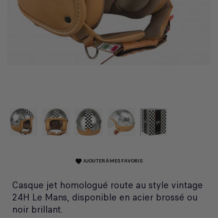
AJOUTER À MES FAVORIS
favorite
Casque jet homologué route au style vintage
24H Le Mans, disponible en acier brossé ou
noir brillant.