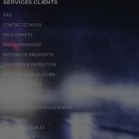
SERVICES CLIENTS
FAQ
CONTACTEZ-NOUS
MON COMPTE
MES COMMANDES
MOYENS DE PAIEMENTS
LIVRAISON & EXPÉDITION
RETOURS SOUS 30 JOURS
GUIDE DES TAILLES
LÉGALES
DONNÉES PERSONNELLES & RGPD
CGV
MENTIONS LÉGALES
CONTREFAÇON