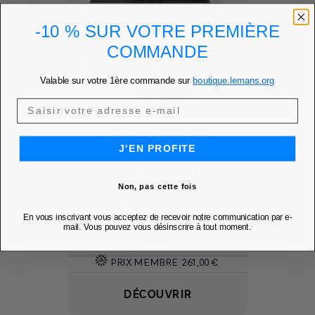
-10 % SUR VOTRE PREMIÈRE
COMMANDE
Valable sur votre 1ère commande sur
boutique.lemans.org
J'EN PROFITE
CASQUE JET CUIR -
24H LE MANS
Non, pas cette fois
Ajouter à mes favoris
favorite
En vous inscrivant vous acceptez de recevoir notre communication par e-
mail. Vous pouvez vous désinscrire à tout moment.
Prix
290,00 €
PRIX MEMBRE
261,00 €
DÉCOUVRIR