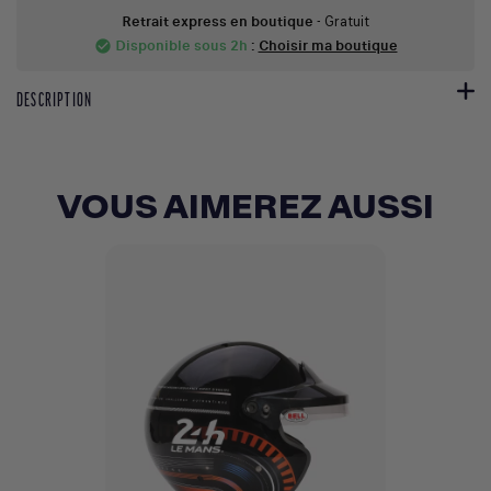
Retrait express en boutique
- Gratuit
Disponible sous 2h
:
Choisir ma boutique
check_circle
DESCRIPTION
VOUS AIMEREZ AUSSI