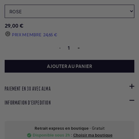
29,00 €
PRIX MEMBRE
24,65 €
-
+
AJOUTER AU PANIER
PAIEMENT EN 3X AVEC ALMA
INFORMATION D'EXPEDITION
Retrait express en boutique
- Gratuit
Disponible sous 2h
:
Choisir ma boutique
check_circle