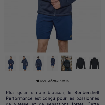
AJOUTER À MES FAVORIS
favorite
Plus qu’un simple blouson, le Bonbershell
Performance est conçu pour les passionnés
de vitesse et de sensations fortes. Cette