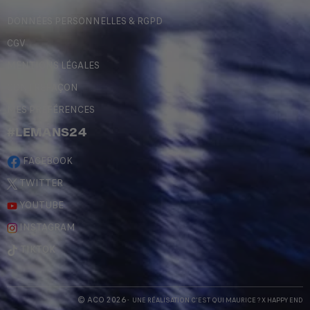
DONNÉES PERSONNELLES & RGPD
CGV
MENTIONS LÉGALES
CONTREFAÇON
MES PRÉFÉRENCES
#LEMANS24
FACEBOOK
TWITTER
YOUTUBE
INSTAGRAM
TIKTOK
© ACO 2026
- UNE RÉALISATION
C'EST QUI MAURICE
? X
HAPPY END