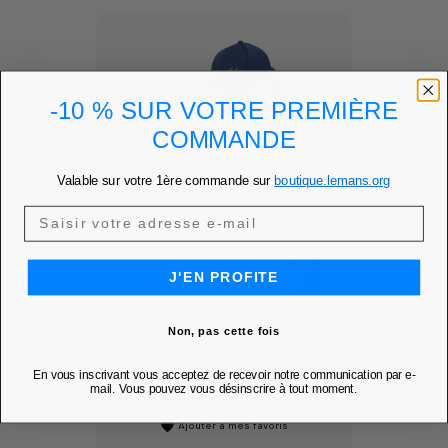
-10 % SUR VOTRE PREMIÈRE
COMMANDE
Valable sur votre 1ère commande sur
boutique.lemans.org
J'EN PROFITE
Non, pas cette fois
CASQUETTE
En vous inscrivant vous acceptez de recevoir notre communication par e-
PERFORMANCE -
mail. Vous pouvez vous désinscrire à tout moment.
24H...
Ajouter à mes favoris
favorite