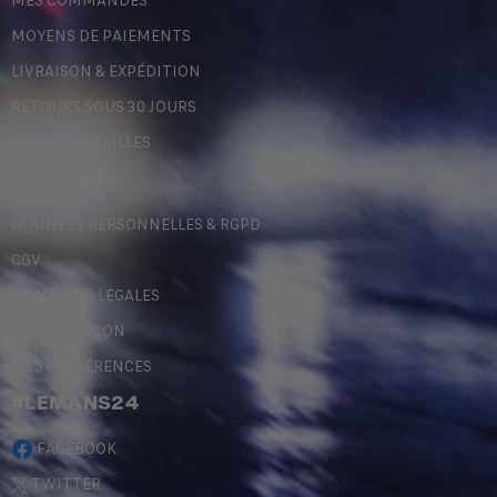
MES COMMANDES
MOYENS DE PAIEMENTS
LIVRAISON & EXPÉDITION
RETOURS SOUS 30 JOURS
GUIDE DES TAILLES
LÉGALES
DONNÉES PERSONNELLES & RGPD
CGV
MENTIONS LÉGALES
CONTREFAÇON
MES PRÉFÉRENCES
#LEMANS24
FACEBOOK
TWITTER