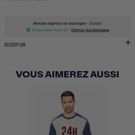
Retrait express en boutique
- Gratuit
Disponible sous 2h
:
Choisir ma boutique
check_circle
DESCRIPTION
VOUS AIMEREZ AUSSI