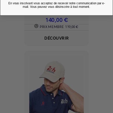
En vous inscrivant vous acceptez de recevoir notre communication par e-
Ajouter à mes favoris
favorite
mail. Vous pouvez vous désinscrire à tout moment.
Prix
140,00 €
PRIX MEMBRE
119,00 €
DÉCOUVRIR