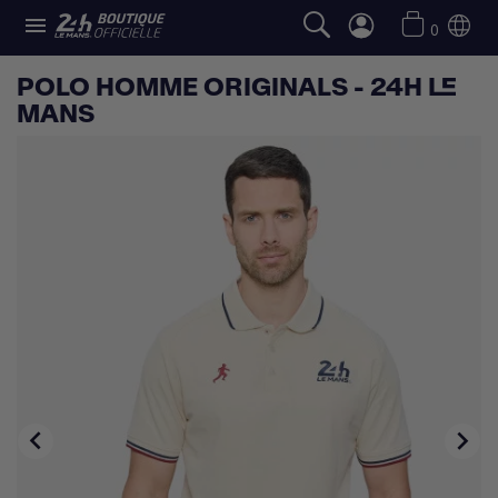

0
POLO HOMME ORIGINALS - 24H LE
MANS

