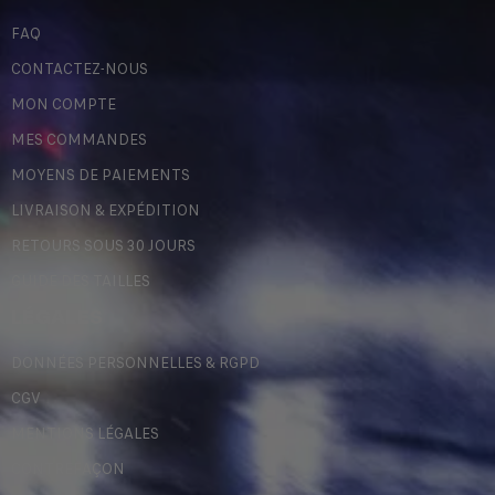
FAQ
CONTACTEZ-NOUS
MON COMPTE
MES COMMANDES
MOYENS DE PAIEMENTS
LIVRAISON & EXPÉDITION
RETOURS SOUS 30 JOURS
GUIDE DES TAILLES
LÉGALES
DONNÉES PERSONNELLES & RGPD
CGV
MENTIONS LÉGALES
CONTREFAÇON