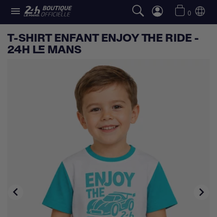

0
T-SHIRT ENFANT ENJOY THE RIDE -
24H LE MANS

