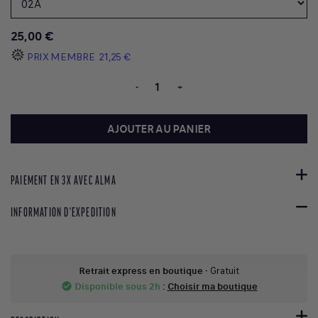
25,00 €
PRIX MEMBRE
21,25 €
-
+
AJOUTER AU PANIER
PAIEMENT EN 3X AVEC ALMA
INFORMATION D'EXPEDITION
Retrait express en boutique
- Gratuit
Disponible sous 2h
:
Choisir ma boutique
check_circle