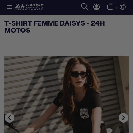

0
T-SHIRT FEMME DAISYS - 24H
MOTOS

