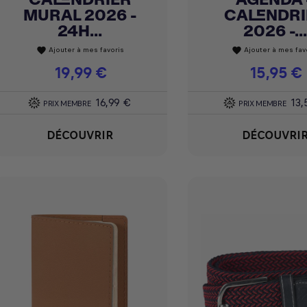
MURAL 2026 -
CALENDRI
24H...
2026 -...
Ajouter à mes favoris
Ajouter à mes fav
favorite
favorite
Prix
19,99 €
Prix
15,95 €
16,99 €
13,
PRIX MEMBRE
PRIX MEMBRE
DÉCOUVRIR
DÉCOUVRI