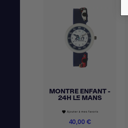
MONTRE ENFANT -
Achat express

24H LE MANS
Ajouter à mes favoris
favorite
Prix
40,00 €