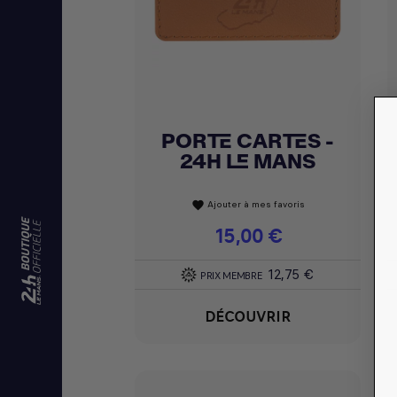
PORTE CARTES -
Achat express

24H LE MANS
Ajouter à mes favoris
favorite
Prix
15,00 €
12,75 €
PRIX MEMBRE
DÉCOUVRIR