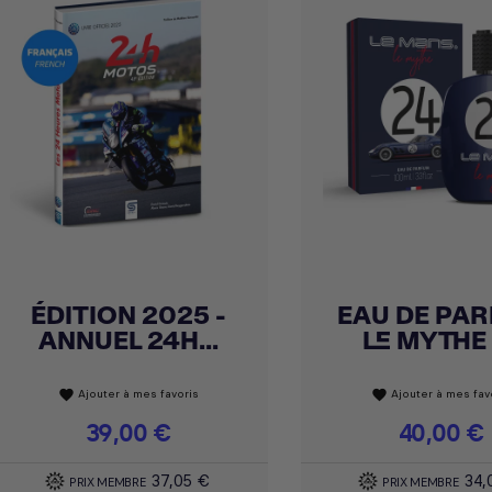
ÉDITION 2025 -
EAU DE PA
Achat express
Achat express


ANNUEL 24H...
LE MYTHE -
Ajouter à mes favoris
Ajouter à mes fav
favorite
favorite
Prix
39,00 €
Prix
40,00 €
37,05 €
34,
PRIX MEMBRE
PRIX MEMBRE