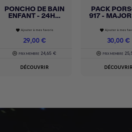
PONCHO DE BAIN
PACK PORS
Achat express
Achat express


ENFANT - 24H...
917 - MAJOR
Ajouter à mes favoris
Ajouter à mes fav
favorite
favorite
Prix
29,00 €
Prix
30,00 €
24,65 €
25,
PRIX MEMBRE
PRIX MEMBRE
DÉCOUVRIR
DÉCOUVRI