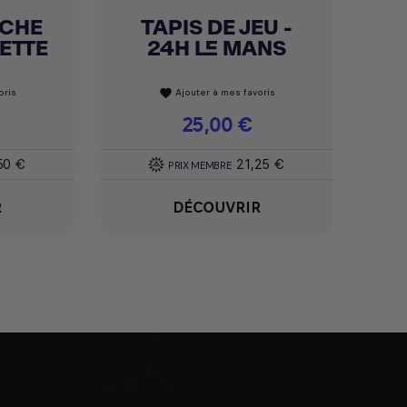
CHE
TAPIS DE JEU -
Achat express

ETTE
24H LE MANS
oris
Ajouter à mes favoris
favorite
Prix
25,00 €
50 €
21,25 €
PRIX MEMBRE
R
DÉCOUVRIR