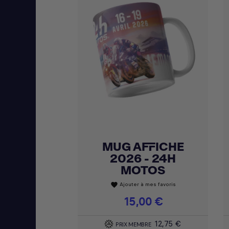
MUG AFFICHE
Achat express

2026 - 24H
MOTOS
Ajouter à mes favoris
favorite
Prix
15,00 €
12,75 €
PRIX MEMBRE