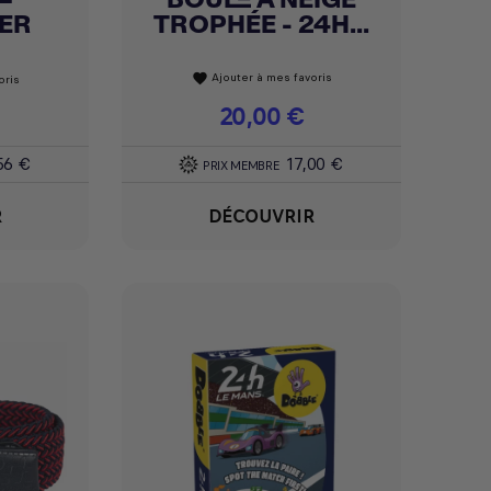
ER
TROPHÉE - 24H...
Ajouter à mes favoris
favorite
oris
Prix
20,00 €
56 €
17,00 €
PRIX MEMBRE
R
DÉCOUVRIR