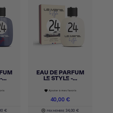
RFUM
EAU DE PARFUM
Achat express

...
LE STYLE -...
oris
Ajouter à mes favoris
favorite
Prix
40,00 €
00 €
34,00 €
PRIX MEMBRE