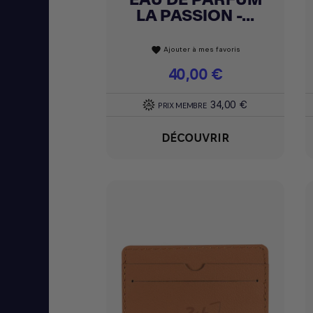
LA PASSION -...
Ajouter à mes favoris
favorite
Prix
40,00 €
34,00 €
PRIX MEMBRE
DÉCOUVRIR