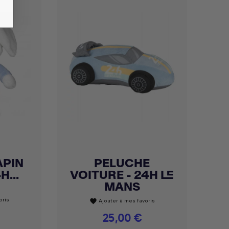
APIN
PELUCHE
Achat express

H...
VOITURE - 24H LE
MANS
oris
Ajouter à mes favoris
favorite
Prix
25,00 €