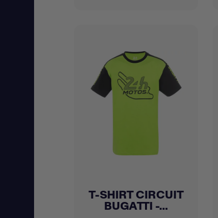
T-SHIRT CIRCUIT
Achat express

BUGATTI -...