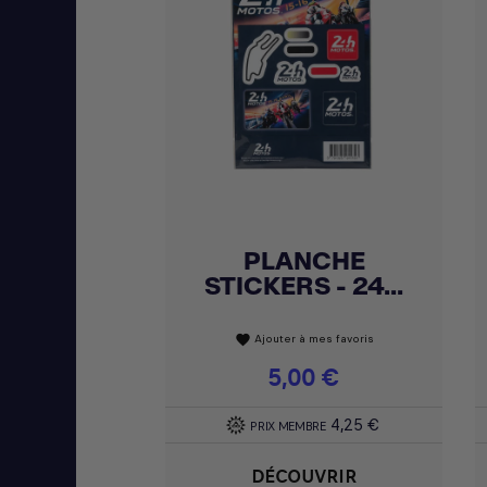
PLANCHE
Achat express

STICKERS - 24...
Ajouter à mes favoris
favorite
Prix
5,00 €
4,25 €
PRIX MEMBRE
DÉCOUVRIR