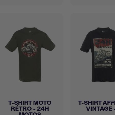
T-SHIRT MOTO
T-SHIRT AFF
Achat express
Achat express


RÉTRO - 24H
VINTAGE -.
MOTOS