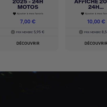
2025 - 24H
AFFICHE 20
MOTOS
24H...
Ajouter à mes favoris
Ajouter à mes fav
favorite
favorite
Prix
7,00 €
Prix
10,00 €
5,95 €
8,
PRIX MEMBRE
PRIX MEMBRE
DÉCOUVRIR
DÉCOUVRI