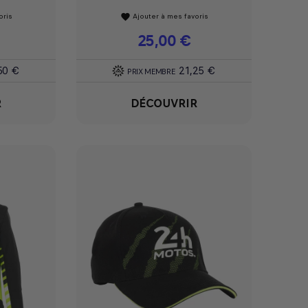
oris
Ajouter à mes favoris
favorite
Prix
25,00 €
50 €
21,25 €
PRIX MEMBRE
R
DÉCOUVRIR