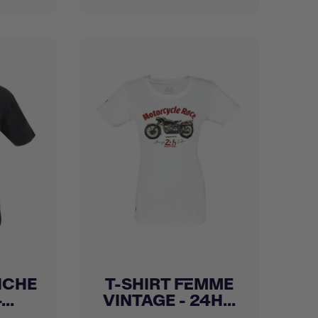
ICHE
T-SHIRT FEMME
Achat express

..
VINTAGE - 24H...