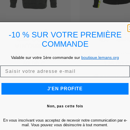
SWEAT À
VESTE SOFT
Achat express
Achat express


-10 % SUR VOTRE PREMIÈRE
CAPUCHE
2.0 - 24H.
COMMANDE
VINTAGE -...
Ajouter à mes fav
favorite
Ajouter à mes favoris
favorite
Valable sur votre 1ère commande sur
boutique.lemans.org
Prix
60,00 €
Prix
125,00 €
51,00 €
106
PRIX MEMBRE
PRIX MEMBRE
J'EN PROFITE
DÉCOUVRIR
DÉCOUVRI
Non, pas cette fois
En vous inscrivant vous acceptez de recevoir notre communication par e-
mail. Vous pouvez vous désinscrire à tout moment.