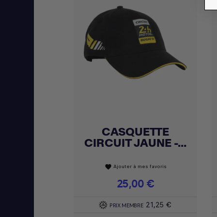
CASQUETTE
Achat express

CIRCUIT JAUNE -...
Ajouter à mes favoris
favorite
Prix
25,00 €
21,25 €
PRIX MEMBRE