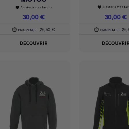
Ajouter à mes fav
favorite
Ajouter à mes favoris
favorite
Prix
30,00 €
Prix
30,00 €
25,50 €
25,
PRIX MEMBRE
PRIX MEMBRE
DÉCOUVRIR
DÉCOUVRI