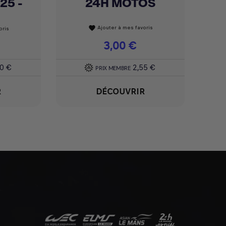
25 -
24H MOTOS
Ajouter à mes favoris
favorite
oris
Prix
3,00 €
50 €
2,55 €
PRIX MEMBRE
R
DÉCOUVRIR