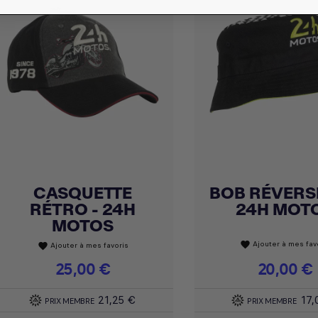
CASQUETTE
BOB RÉVERSI
Achat express
Achat express


RÉTRO - 24H
24H MOT
MOTOS
Ajouter à mes fav
favorite
Ajouter à mes favoris
favorite
Prix
25,00 €
Prix
20,00 €
21,25 €
17,
PRIX MEMBRE
PRIX MEMBRE