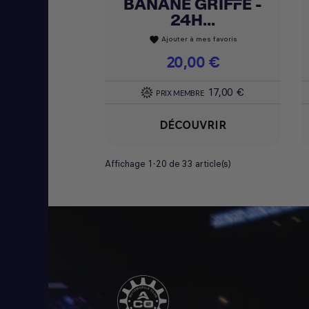
BANANE GRIFFE -
24H...
Ajouter à mes favoris
favorite
Prix
20,00 €
17,00 €
PRIX MEMBRE
DÉCOUVRIR
Affichage 1-20 de 33 article(s)