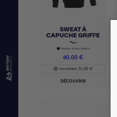
SWEAT À
Achat express

CAPUCHE GRIFFE
-...
Ajouter à mes favoris
favorite
Prix
60,00 €
51,00 €
PRIX MEMBRE
DÉCOUVRIR