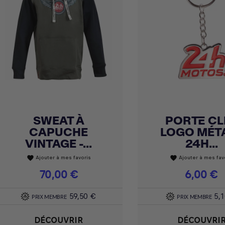
SWEAT À
PORTE CL
Achat express
Achat express


CAPUCHE
LOGO MÉTA
VINTAGE -...
24H...
Ajouter à mes favoris
Ajouter à mes fav
favorite
favorite
Prix
70,00 €
Prix
6,00 €
59,50 €
5,
PRIX MEMBRE
PRIX MEMBRE
DÉCOUVRIR
DÉCOUVRI