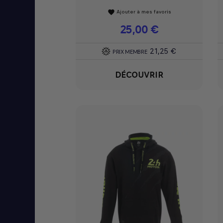
Ajouter à mes favoris
favorite
Prix
25,00 €
21,25 €
PRIX MEMBRE
DÉCOUVRIR