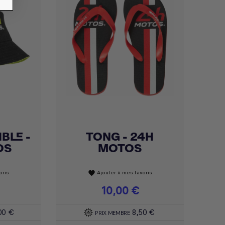
BLE -
TONG - 24H
Achat express

OS
MOTOS
oris
Ajouter à mes favoris
favorite
Prix
10,00 €
00 €
8,50 €
PRIX MEMBRE