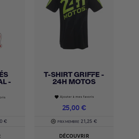
ÉS
T-SHIRT GRIFFE -
Achat express

L -
24H MOTOS
Ajouter à mes favoris
favorite
oris
Prix
25,00 €
10 €
21,25 €
PRIX MEMBRE
R
DÉCOUVRIR