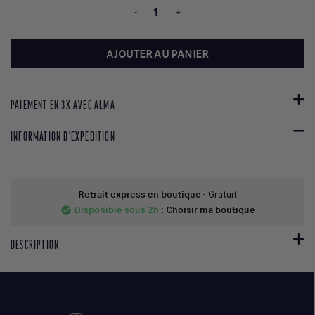
-
+
AJOUTER AU PANIER
PAIEMENT EN 3X AVEC ALMA
INFORMATION D'EXPEDITION
Retrait express en boutique
- Gratuit
Disponible sous 2h
:
Choisir ma boutique
check_circle
DESCRIPTION