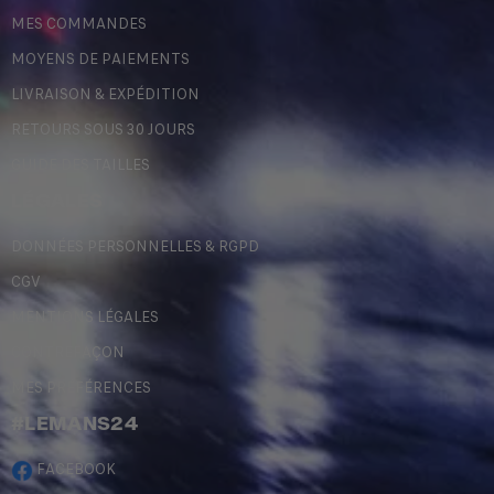
MES COMMANDES
MOYENS DE PAIEMENTS
LIVRAISON & EXPÉDITION
RETOURS SOUS 30 JOURS
GUIDE DES TAILLES
LÉGALES
DONNÉES PERSONNELLES & RGPD
CGV
MENTIONS LÉGALES
CONTREFAÇON
MES PRÉFÉRENCES
#LEMANS24
FACEBOOK