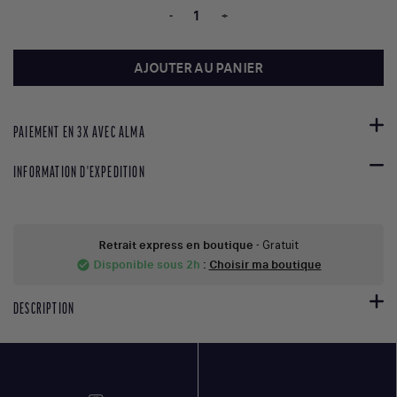
-
+
AJOUTER AU PANIER
PAIEMENT EN 3X AVEC ALMA
INFORMATION D'EXPEDITION
Retrait express en boutique
- Gratuit
Disponible sous 2h
:
Choisir ma boutique
check_circle
DESCRIPTION