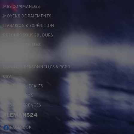
MES COMMANDES
MOYENS DE PAIEMENTS
LIVRAISON & EXPÉDITION
RETOURS SOUS 30 JOURS
GUIDE DES TAILLES
LÉGALES
DONNÉES PERSONNELLES & RGPD
CGV
MENTIONS LÉGALES
CONTREFAÇON
MES PRÉFÉRENCES
#LEMANS24
FACEBOOK