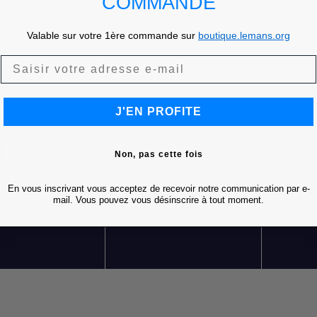
COMMANDE
Valable sur votre 1ère commande sur
boutique.lemans.org
J'EN PROFITE
Non, pas cette fois
En vous inscrivant vous acceptez de recevoir notre communication par e-
LIVRAISON OFFERTE
RETOURS GRATUITS
S
mail. Vous pouvez vous désinscrire à tout moment.
DÈS 85 € D'ACHATS