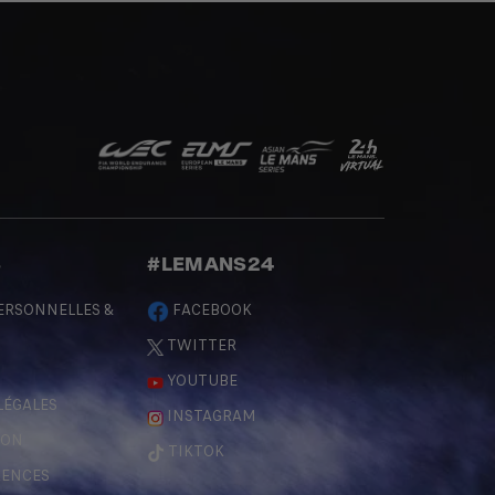
S
#LEMANS24
ERSONNELLES &
FACEBOOK
TWITTER
YOUTUBE
LÉGALES
INSTAGRAM
ÇON
TIKTOK
RENCES