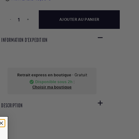
-
+
AJOUTER AU PANIER
INFORMATION D'EXPEDITION
Retrait express en boutique
- Gratuit
Disponible sous 2h
:
check_circle
Choisir ma boutique
DESCRIPTION