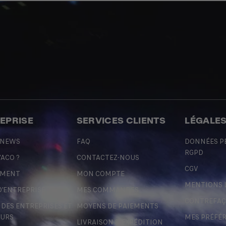
REPRISE
SERVICES CLIENTS
LÉGALE
 NEWS
FAQ
DONNÉES P
RGPD
'ACO ?
CONTACTEZ-NOUS
CGV
EMENT
MON COMPTE
MENTIONS 
D'ENTREPRISE
MES COMMANDES
CONTREFA
ES ENTREPRISES ET
MOYENS DE PAIEMENTS
URS
MES PRÉFÉ
LIVRAISON & EXPÉDITION