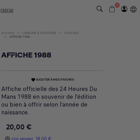
0
 CADEAU
ACCUEIL
LIBRAIRIE & PAPETERIE
AFFICHES
AFFICHE 1988
AFFICHE 1988
AJOUTER À MES FAVORIS
favorite
Affiche officielle des 24 Heures Du
Mans 1988 en souvenir de l'édition
ou bien à offrir selon l'année de
naissance.
20,00 €
18,00 €
PRIX MEMBRE