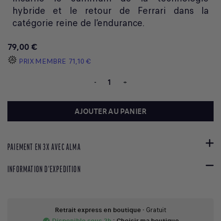
hybride et le retour de Ferrari dans la
catégorie reine de l’endurance.
79,00 €
PRIX MEMBRE
71,10 €
-
+
AJOUTER AU PANIER
PAIEMENT EN 3X AVEC ALMA
INFORMATION D'EXPEDITION
Retrait express en boutique
- Gratuit
Disponible sous 2h
:
Choisir ma boutique
check_circle