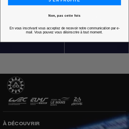
Non, pas cette fois
En vous inscrivant vous acceptez de recevoir notre communication par e-
NOS BOUTIQUES
mail. Vous pouvez vous désinscrire à tout moment.
À DÉCOUVRIR