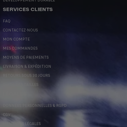
DÉVELOPPEMENT DURABLE
SERVICES CLIENTS
FAQ
CONTACTEZ-NOUS
MON COMPTE
MES COMMANDES
MOYENS DE PAIEMENTS
LIVRAISON & EXPÉDITION
RETOURS SOUS 30 JOURS
GUIDE DES TAILLES
LÉGALES
DONNÉES PERSONNELLES & RGPD
CGV
MENTIONS LÉGALES