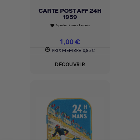
CARTE POST AFF 24H
1959
Ajouter à mes favoris
favorite
Prix
1,00 €
PRIX MEMBRE
0,85 €
DÉCOUVRIR