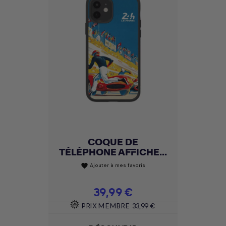
COQUE DE
TÉLÉPHONE AFFICHE...
Ajouter à mes favoris
favorite
Prix
39,99 €
PRIX MEMBRE
33,99 €