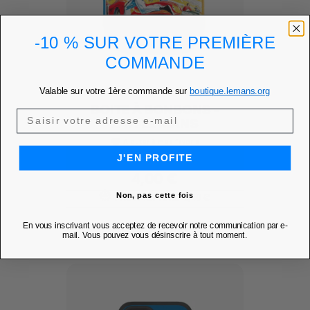
-10 % SUR VOTRE PREMIÈRE
COMMANDE
Valable sur votre 1ère commande sur
boutique.lemans.org
BOITE À BONBONS -
24H LE MANS
Ajouter à mes favoris
favorite
J'EN PROFITE
Prix
4,00 €
PRIX MEMBRE
3,40 €
Non, pas cette fois
DÉCOUVRIR
En vous inscrivant vous acceptez de recevoir notre communication par e-
mail. Vous pouvez vous désinscrire à tout moment.