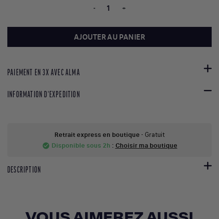
-
+
AJOUTER AU PANIER
PAIEMENT EN 3X AVEC ALMA
INFORMATION D'EXPEDITION
Retrait express en boutique
- Gratuit
Disponible sous 2h
:
Choisir ma boutique
check_circle
DESCRIPTION
VOUS AIMEREZ AUSSI