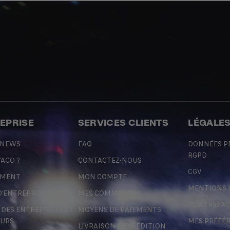
REPRISE
SERVICES CLIENTS
LÉGALE
 NEWS
FAQ
DONNÉES P
RGPD
'ACO ?
CONTACTEZ-NOUS
CGV
EMENT
MON COMPTE
MENTIONS 
D'ENTREPRISE
MES COMMANDES
CONTREFA
ES ENTREPRISES ET
MOYENS DE PAIEMENTS
URS
MES PRÉFÉ
LIVRAISON & EXPÉDITION