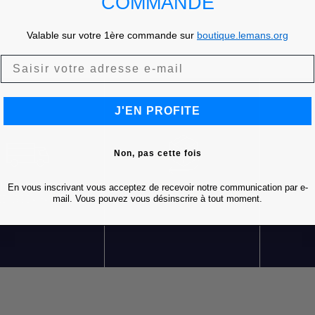
COMMANDE
Valable sur votre 1ère commande sur
boutique.lemans.org
J'EN PROFITE
Non, pas cette fois
En vous inscrivant vous acceptez de recevoir notre communication par e-
LIVRAISON OFFERTE
RETOURS GRATUITS
S
mail. Vous pouvez vous désinscrire à tout moment.
DÈS 85 € D'ACHATS