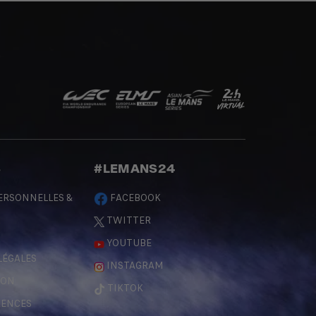
S
#LEMANS24
ERSONNELLES &
FACEBOOK
TWITTER
YOUTUBE
LÉGALES
INSTAGRAM
ÇON
TIKTOK
RENCES