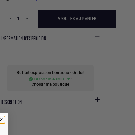
-
+
AJOUTER AU PANIER
INFORMATION D'EXPEDITION
Retrait express en boutique
- Gratuit
Disponible sous 2h
:
check_circle
Choisir ma boutique
DESCRIPTION