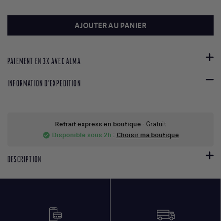
AJOUTER AU PANIER
PAIEMENT EN 3X AVEC ALMA
INFORMATION D'EXPEDITION
Retrait express en boutique
- Gratuit
Disponible sous 2h
:
Choisir ma boutique
check_circle
DESCRIPTION