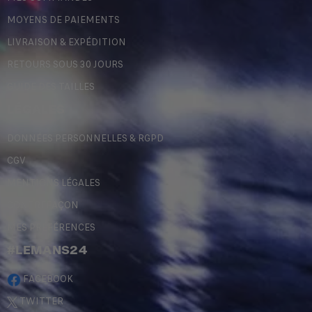
MOYENS DE PAIEMENTS
LIVRAISON & EXPÉDITION
RETOURS SOUS 30 JOURS
GUIDE DES TAILLES
LÉGALES
DONNÉES PERSONNELLES & RGPD
CGV
MENTIONS LÉGALES
CONTREFAÇON
MES PRÉFÉRENCES
#LEMANS24
FACEBOOK
TWITTER