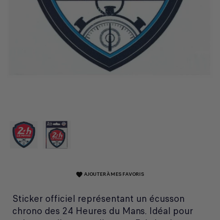
AJOUTER À MES FAVORIS
favorite
Sticker officiel représentant un écusson
chrono des 24 Heures du Mans. Idéal pour