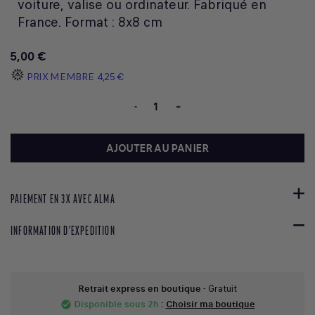
voiture, valise ou ordinateur. Fabriqué en
France. Format : 8x8 cm
5,00 €
PRIX MEMBRE
4,25 €
-
+
AJOUTER AU PANIER
PAIEMENT EN 3X AVEC ALMA
INFORMATION D'EXPEDITION
Retrait express en boutique
- Gratuit
Disponible sous 2h
:
Choisir ma boutique
check_circle