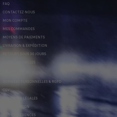
FAQ
CONTACTEZ-NOUS
MON COMPTE
MES COMMANDES
MOYENS DE PAIEMENTS
LIVRAISON & EXPÉDITION
RETOURS SOUS 30 JOURS
GUIDE DES TAILLES
LÉGALES
DONNÉES PERSONNELLES & RGPD
CGV
MENTIONS LÉGALES
CONTREFAÇON
MES PRÉFÉRENCES