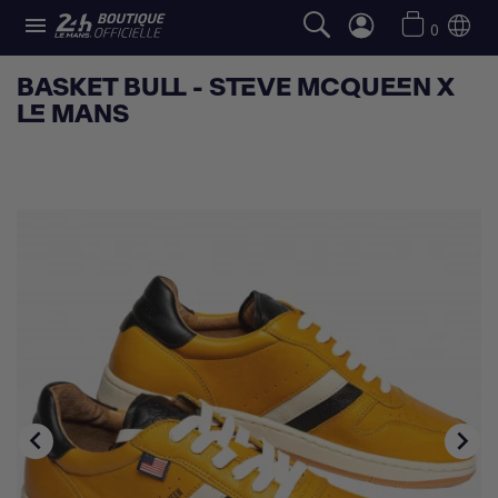

0
BASKET BULL - STEVE MCQUEEN X
LE MANS

