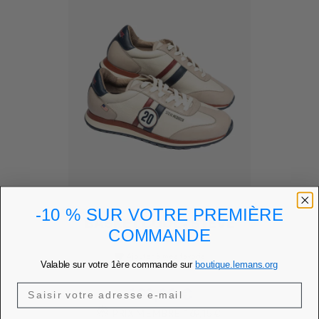
-10 % SUR VOTRE PREMIÈRE
BASKET COOL - STEVE
COMMANDE
MCQUEEN...
Ajouter à mes favoris
favorite
Valable sur votre 1ère commande sur
boutique.lemans.org
Prix
199,00 €
PRIX MEMBRE
169,15 €