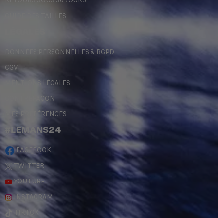
RETOURS SOUS 30 JOURS
GUIDE DES TAILLES
LÉGALES
DONNÉES PERSONNELLES & RGPD
CGV
MENTIONS LÉGALES
CONTREFAÇON
MES PRÉFÉRENCES
#LEMANS24
FACEBOOK
TWITTER
YOUTUBE
INSTAGRAM
TIKTOK