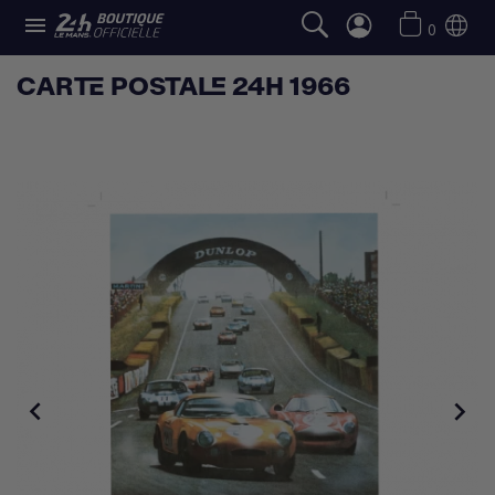

0
CARTE POSTALE 24H 1966

