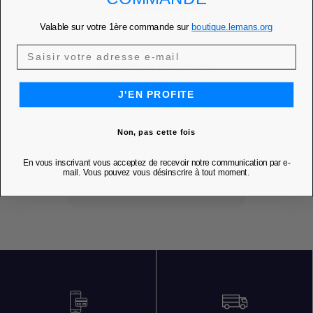
Valable sur votre 1ère commande sur
boutique.lemans.org
MAGNET AFFICHE
1966
J'EN PROFITE
Ajouter à mes favoris
favorite
Prix
6,50 €
Non, pas cette fois
PRIX MEMBRE
5,53 €
En vous inscrivant vous acceptez de recevoir notre communication par e-
mail. Vous pouvez vous désinscrire à tout moment.
DÉCOUVRIR