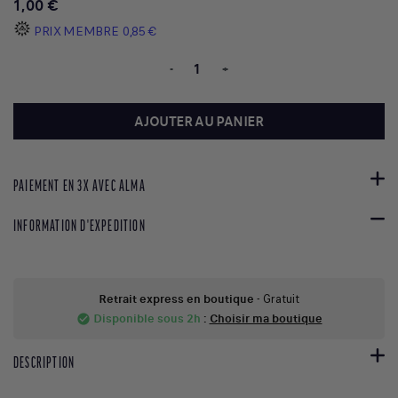
1,00 €
PRIX MEMBRE
0,85 €
-
+
AJOUTER AU PANIER
PAIEMENT EN 3X AVEC ALMA
INFORMATION D'EXPEDITION
Retrait express en boutique
- Gratuit
Disponible sous 2h
:
Choisir ma boutique
check_circle
DESCRIPTION