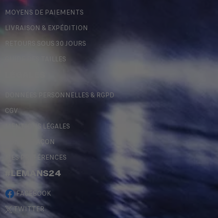
MOYENS DE PAIEMENTS
LIVRAISON & EXPÉDITION
RETOURS SOUS 30 JOURS
GUIDE DES TAILLES
LÉGALES
DONNÉES PERSONNELLES & RGPD
CGV
MENTIONS LÉGALES
CONTREFAÇON
MES PRÉFÉRENCES
#LEMANS24
FACEBOOK
TWITTER