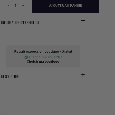
-
+
AJOUTER AU PANIER
INFORMATION D'EXPEDITION
Retrait express en boutique
- Gratuit
Disponible sous 2h
:
check_circle
Choisir ma boutique
DESCRIPTION