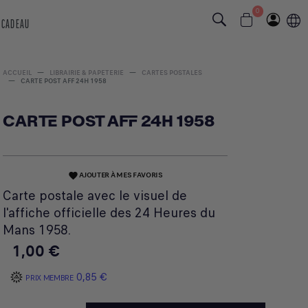
0
 CADEAU
ACCUEIL
LIBRAIRIE & PAPETERIE
CARTES POSTALES
CARTE POST AFF 24H 1958
CARTE POST AFF 24H 1958
AJOUTER À MES FAVORIS
favorite
Carte postale avec le visuel de
l'affiche officielle des 24 Heures du
Mans 1958.
1,00 €
0,85 €
PRIX MEMBRE