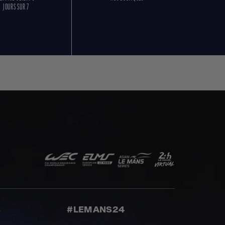
JOURS SUR 7
S
#LEMANS24