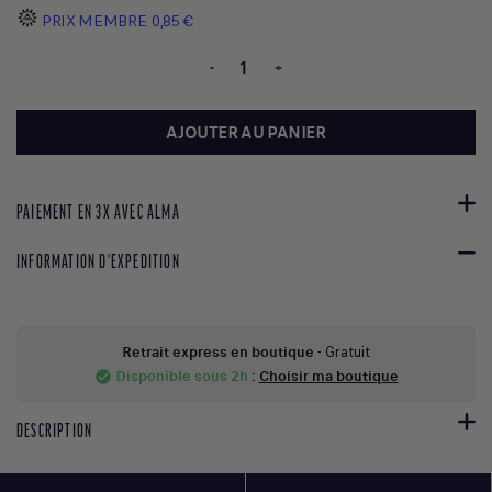
PRIX MEMBRE
0,85 €
-
+
AJOUTER AU PANIER
PAIEMENT EN 3X AVEC ALMA
INFORMATION D'EXPEDITION
Retrait express en boutique
- Gratuit
Disponible sous 2h
:
Choisir ma boutique
check_circle
DESCRIPTION