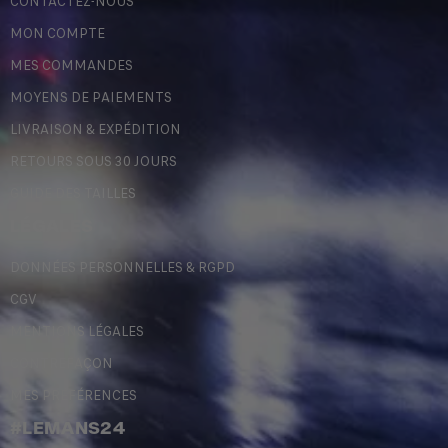
CONTACTEZ-NOUS
MON COMPTE
MES COMMANDES
MOYENS DE PAIEMENTS
LIVRAISON & EXPÉDITION
RETOURS SOUS 30 JOURS
GUIDE DES TAILLES
LÉGALES
DONNÉES PERSONNELLES & RGPD
CGV
MENTIONS LÉGALES
CONTREFAÇON
MES PRÉFÉRENCES
#LEMANS24