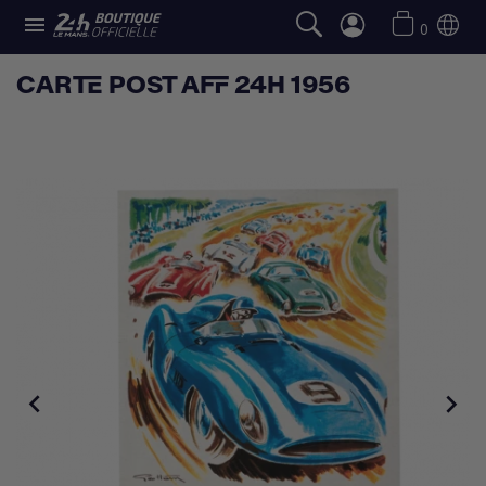

0
CARTE POST AFF 24H 1956

